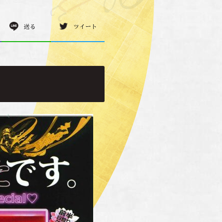
送る
ツイート