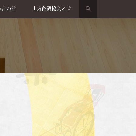
search
い合わせ
上方落語協会とは
演のご案内
上方落語家名鑑
上方落語協会の歴史
団体概要