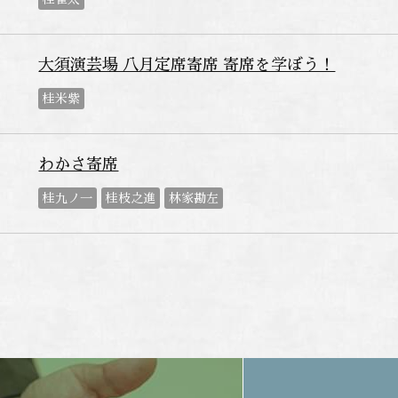
大須演芸場 八月定席寄席 寄席を学ぼう！
桂米紫
わかさ寄席
桂九ノ一
桂枝之進
林家勘左