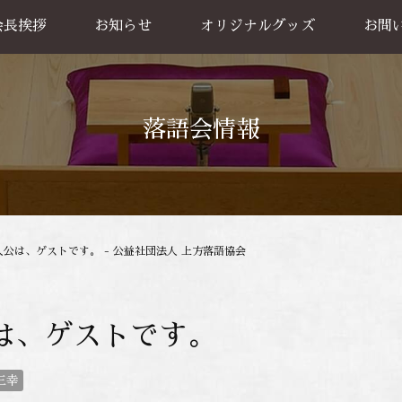
会長挨拶
お知らせ
オリジナルグッズ
お問
グッズ販売
出張公
お買い物方法
落語会情報
人公は、ゲストです。 - 公益社団法人 上方落語協会
は、ゲストです。
三幸