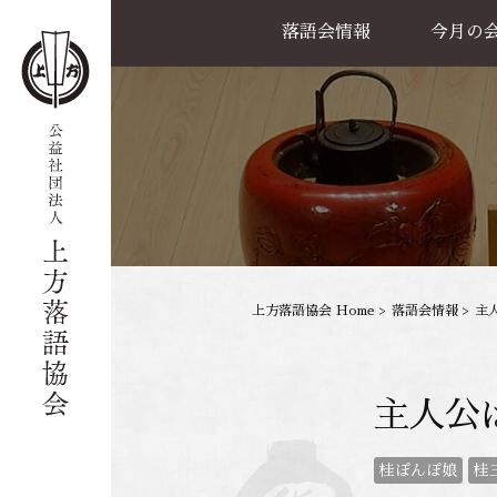
落語会情報
今月の
公演一覧
天満天神繁昌亭
喜楽館
島之内寄席
協力事業
上方落語協会 Home
>
落語会情報
>
主
主人公
桂ぽんぽ娘
桂