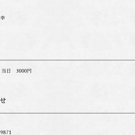
三幸
 当日 3000円
せ
》
9871