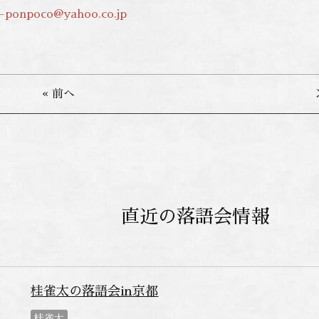
a-ponpoco@yahoo.co.jp
« 前へ
直近の落語会情報
桂雀太の落語会in京都
桂雀太