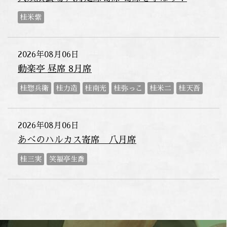
桂米紫
2026年08月06日
動楽亭 昼席 8月席
桂惣兵衛
桂力造
桂南光
桂弥っこ
桂米二
桂天吾
2026年08月06日
あべのハルカス寄席 八月席
桂三実
笑福亭生喬