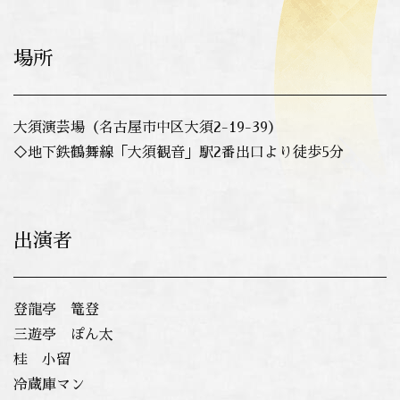
場所
大須演芸場（名古屋市中区大須2-19-39）
◇地下鉄鶴舞線「大須観音」駅2番出口より徒歩5分
出演者
登龍亭 篭登
三遊亭 ぽん太
桂 小留
冷蔵庫マン