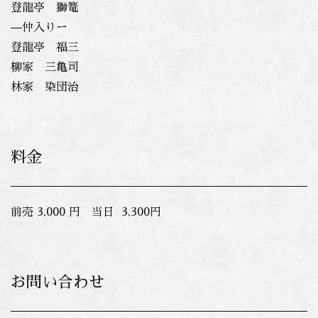
登龍亭 獅篭
—仲入りー
登龍亭 福三
柳家 三亀司
林家 染団治
料金
前売 3,000 円 当日 3,300円
お問い合わせ