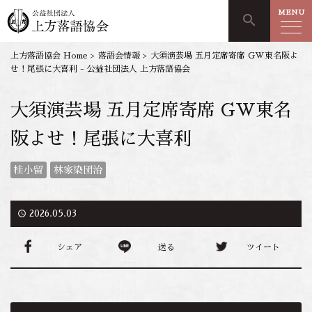
MENU
search
上方落語協会 Home
>
落語会情報
>
大須演芸場 五月定席寄席 GW東名阪よ
せ！尾張に大喜利 - 公益社団法人 上方落語協会
大須演芸場 五月定席寄席 GW東名
阪よせ！尾張に大喜利
桂小留
林家染団治
access_time
2026.05.03
シェア
送る
ツイート