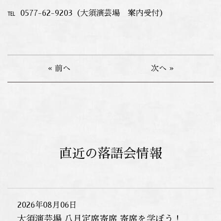
℡ 0577-62-9203（大須演芸場 案内受付）
« 前へ
次へ »
直近の落語会情報
2026年08月06日
大須演芸場 八月定席寄席 寄席を学ぼう！