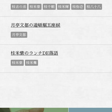
桂吉の丞
桂米紫
桂千朝
桂米輝
桂弥壱
桂八十八
月亭文都の道頓堀五座候
月亭文都
桂米紫のランチDE落語
桂米紫
桂米舞