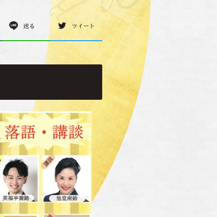
送る
ツイート