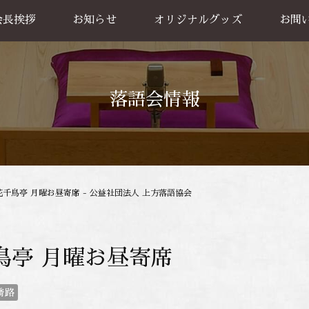
会長挨拶
お知らせ
オリジナルグッズ
お問
グッズ販売
出張公
お買い物方法
落語会情報
花千鳥亭 月曜お昼寄席 - 公益社団法人 上方落語協会
鳥亭 月曜お昼寄席
喬路