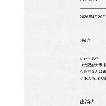
2026年4
月20
場所
此花千鳥亭
（大阪府大阪市此
◇阪神なんば線
◇JR大阪環状
出演者