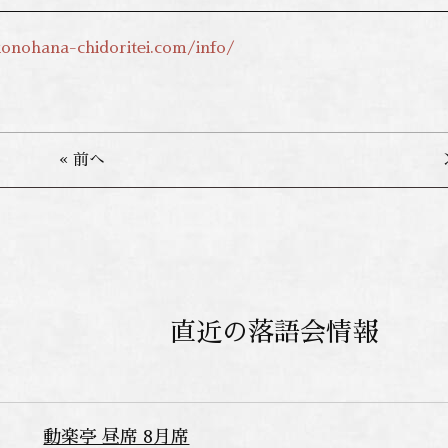
onohana-chidoritei.com/info/
« 前へ
直近の落語会情報
動楽亭 昼席 8月席