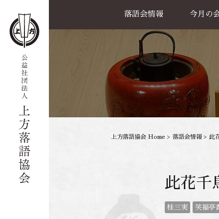
落語会情報
今月の
公演一覧
天満天神繁昌亭
喜楽館
島之内寄席
協力事業
上方落語協会 Home
>
落語会情報
>
此
此花千
桂三実
笑福亭