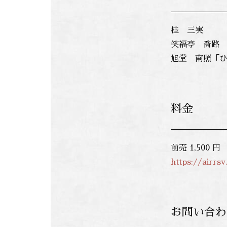
桂 三実
笑福亭 喬路
旭堂 南照
「
料金
前売 1,500 円
https://airrs
お問い合わ