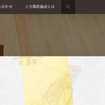
search
い合わせ
上方落語協会とは
演のご案内
上方落語家名鑑
上方落語協会の歴史
団体概要