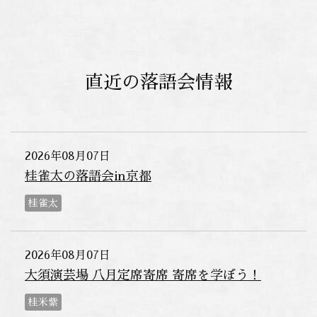
直近の落語会情報
2026年08月07日
桂雀太の落語会in京都
桂雀太
2026年08月07日
大須演芸場 八月定席寄席 寄席を学ぼう！
桂米紫