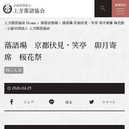
MENU
search
上方落語協会 Home
>
落語会情報
>
落語場 京都伏見・笑亭 卯月寄席 桜花祭
- 公益社団法人 上方落語協会
落語場 京都伏見・笑亭 卯月寄
席 桜花祭
桂しん吉
access_time
2026.04.29
シェア
送る
ツイート