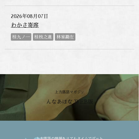
2026年08月07日
わかさ寄席
桂九ノ一
桂枝之進
林家勘左
上方落語マガジン
んなあほな WEB版
上方落語の情報をリアルタイムでゲット