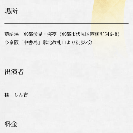
場所
落語場 京都伏見・笑亭（京都市伏見区西柳町546-8）
◇京阪「中書島」駅北改札口より徒歩2分
出演者
桂 しん吉
料金