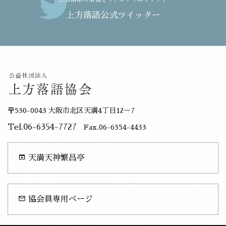
上方落語公式ツイッター
〒530-0043 大阪市北区天満4丁目12－7
Tel.06-6354-7727
Fax.06-6354-4433
open_in_browser
天満天神繁昌亭
mail_outline
協会員専用ページ