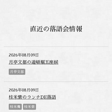
直近の落語会情報
2026年08月09日
月亭文都の道頓堀五座候
月亭文都
2026年08月09日
桂米紫のランチDE落語
桂米舞
桂米紫