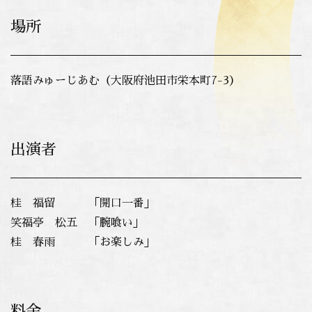
場所
落語みゅーじあむ（大阪府池田市栄本町7-3）
出演者
桂 福留 「開口一番」
笑福亭 松五 「腕喰い」
桂 春雨 「お楽しみ」
料金