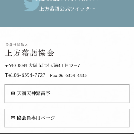
上方落語公式ツイッター
〒530-0043 大阪市北区天満4丁目12－7
Tel.06-6354-7727
Fax.06-6354-4433
open_in_browser
天満天神繁昌亭
mail_outline
協会員専用ページ