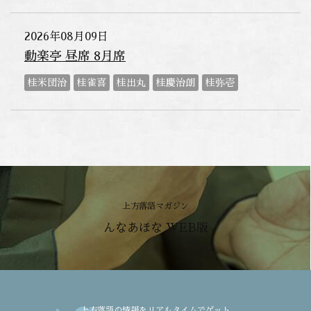
2026年08月09日
動楽亭 昼席 8月席
桂米団治
桂雀喜
桂出丸
桂慶治朗
桂弥壱
上方落語マガジン
んなあほな WEB版
上方落語の情報をリアルタイムでゲット