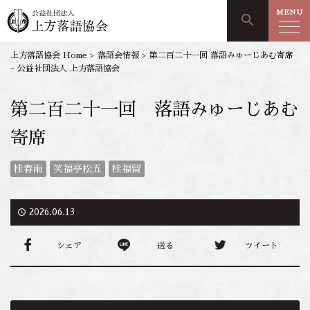
MENU
search
上方落語協会 Home
>
落語会情報
>
第二百二十一回 落語みゅーじあむ寄席
- 公益社団法人 上方落語協会
第二百二十一回 落語みゅーじあむ
寄席
桂春雨
笑福亭松五
桂福留
access_time
2026.06.13
シェア
送る
ツイート