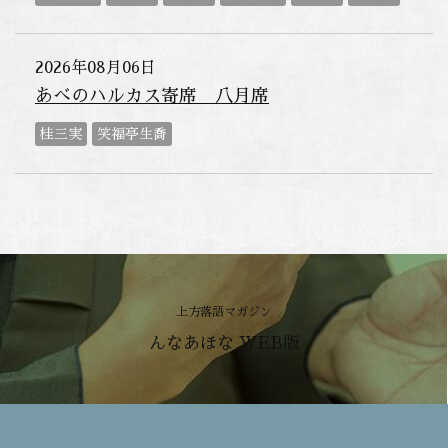
2026年08月06日
あべのハルカス寄席 八月席
桂三実
笑福亭生喬
上方落語マガジン
んなあほな WEB版