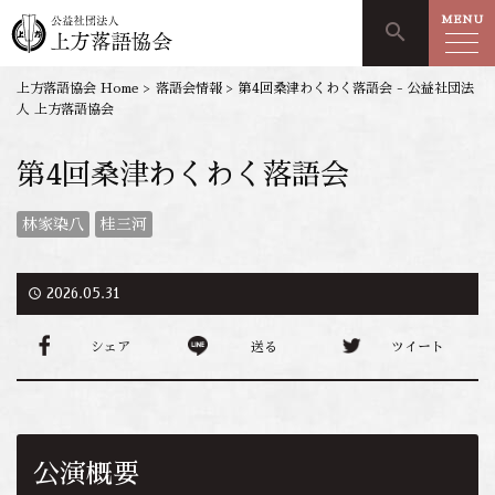
MENU
search
上方落語協会 Home
>
落語会情報
>
第4回桑津わくわく落語会 - 公益社団法
人 上方落語協会
第4回桑津わくわく落語会
林家染八
桂三河
access_time
2026.05.31
シェア
送る
ツイート
公演概要