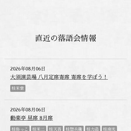
直近の落語会情報
2026年08月06日
大須演芸場 八月定席寄席 寄席を学ぼう！
桂米紫
2026年08月06日
動楽亭 昼席 8月席
桂弥っこ
桂米二
桂天吾
桂惣兵衛
桂力造
桂南光