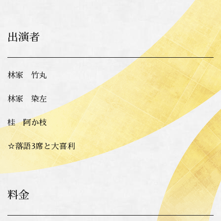
出演者
林家 竹丸
林家 染左
桂 阿か枝
☆落語3席と大喜利
料金