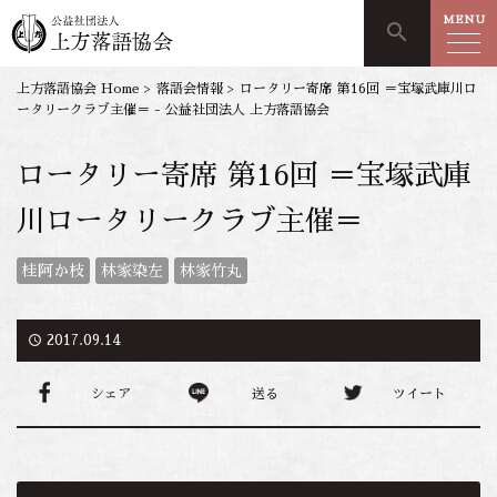
MENU
search
上方落語協会 Home
>
落語会情報
>
ロータリー寄席 第16回 ＝宝塚武庫川ロ
ータリークラブ主催＝ - 公益社団法人 上方落語協会
ロータリー寄席 第16回 ＝宝塚武庫
川ロータリークラブ主催＝
桂阿か枝
林家染左
林家竹丸
access_time
2017.09.14
シェア
送る
ツイート