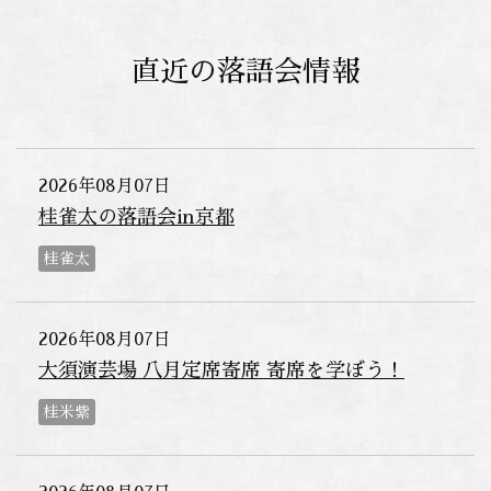
直近の落語会情報
2026年08月07日
桂雀太の落語会in京都
桂雀太
2026年08月07日
大須演芸場 八月定席寄席 寄席を学ぼう！
桂米紫