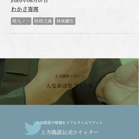
2026年08月07日
わかさ寄席
桂九ノ一
桂枝之進
林家勘左
上方落語マガジン
んなあほな WEB版
上方落語の情報をリアルタイムでゲット
上方落語公式ツイッター