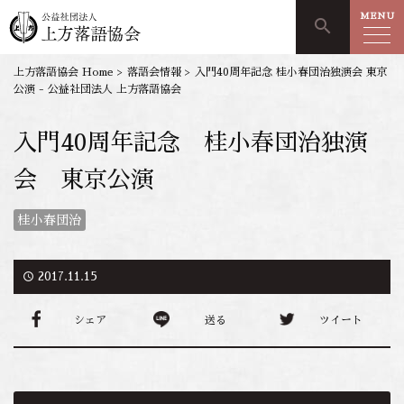
MENU
search
上方落語協会 Home
>
落語会情報
>
入門40周年記念 桂小春団治独演会 東京
公演 - 公益社団法人 上方落語協会
入門40周年記念 桂小春団治独演
会 東京公演
桂小春団治
access_time
2017.11.15
シェア
送る
ツイート