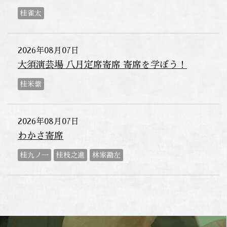
桂雀太
2026年08月07日
大須演芸場 八月定席寄席 寄席を学ぼう！
桂米紫
2026年08月07日
わかさ寄席
桂九ノ一
桂枝之進
林家勘左