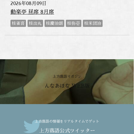
2026年08月09日
動楽亭 昼席 8月席
桂雀喜
桂出丸
桂慶治朗
桂弥壱
桂米団治
上方落語マガジン
んなあほな WEB版
上方落語の情報をリアルタイムでゲット
上方落語公式ツイッター