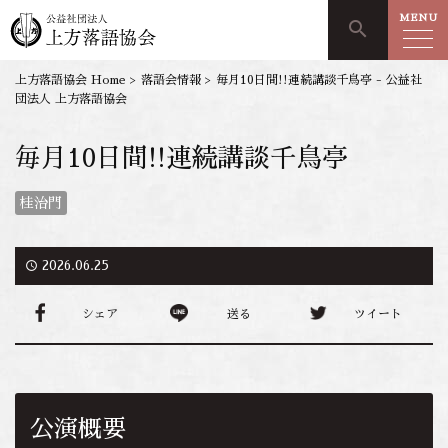
MENU
search
上方落語協会 Home
>
落語会情報
>
毎月10日間!!連続講談千鳥亭 - 公益社
団法人 上方落語協会
毎月10日間!!連続講談千鳥亭
桂治門
access_time
2026.06.25
シェア
送る
ツイート
公演概要