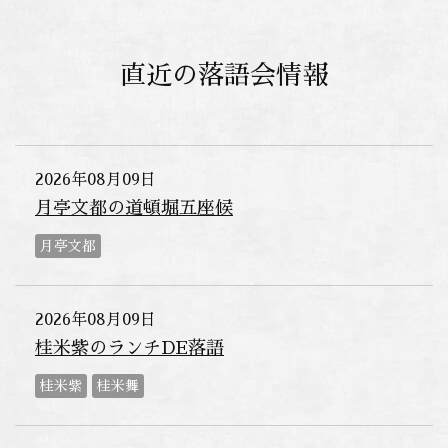
直近の落語会情報
2026年08月09日
月亭文都の道頓堀五座候
月亭文都
2026年08月09日
桂米紫のランチDE落語
桂米紫
桂米舞