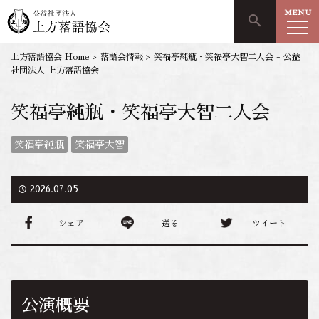
MENU
search
上方落語協会 Home
>
落語会情報
>
笑福亭純瓶・笑福亭大智二人会 - 公益
社団法人 上方落語協会
笑福亭純瓶・笑福亭大智二人会
笑福亭純瓶
笑福亭大智
access_time
2026.07.05
シェア
送る
ツイート
公演概要