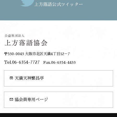
上方落語公式ツイッター
〒530-0043 大阪市北区天満4丁目12－7
Tel.06-6354-7727
Fax.06-6354-4433
open_in_browser
天満天神繁昌亭
mail_outline
協会員専用ページ