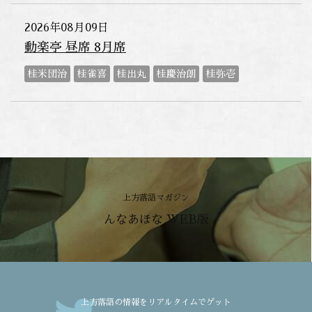
2026年08月09日
動楽亭 昼席 8月席
桂米団治
桂雀喜
桂出丸
桂慶治朗
桂弥壱
上方落語マガジン
んなあほな WEB版
上方落語の情報をリアルタイムでゲット