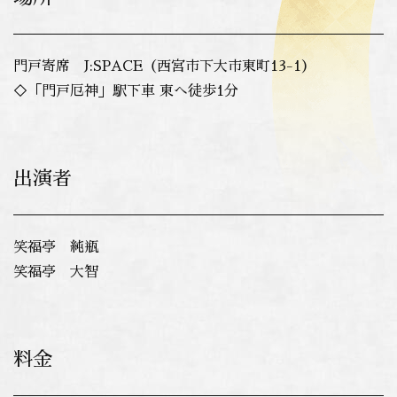
門戸寄席 J:SPACE（西宮市下大市東町13-1）
◇「門戸厄神」駅下車 東へ徒歩1分
出演者
笑福亭 純瓶
笑福亭 大智
料金