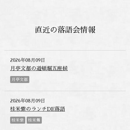
直近の落語会情報
2026年08月09日
月亭文都の道頓堀五座候
月亭文都
2026年08月09日
桂米紫のランチDE落語
桂米紫
桂米舞