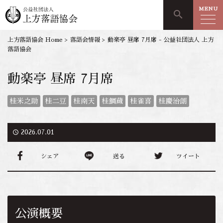
MENU
search
上方落語協会 Home
>
落語会情報
>
動楽亭 昼席 7月席 - 公益社団法人 上方
落語協会
動楽亭 昼席 7月席
桂米之助
桂二豆
桂南天
桂鯛蔵
桂雀喜
桂慶治朗
access_time
2026.07.01
シェア
送る
ツイート
公演概要