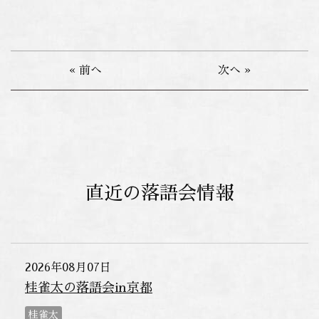
« 前へ
次へ »
直近の落語会情報
2026年08月07日
桂雀太の落語会in京都
桂雀太