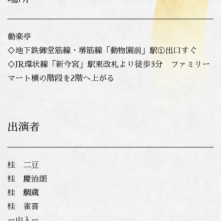
動楽亭
◇地下鉄御堂筋線・堺筋線「動物園前」駅①出口すぐ
◇JR環状線「新今宮」駅東改札より徒歩3分 ファミリー
マート横の階段を2階へ上がる
出演者
桂 二豆
桂 慶治朗
桂 鯛蔵
桂 雀喜
ー中入ー