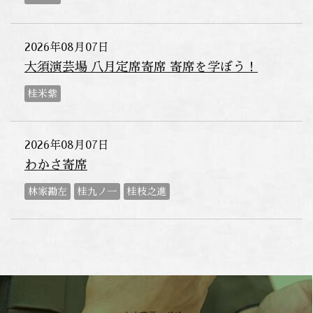
2026年08月07日
大須演芸場 八月定席寄席 寄席を学ぼう！
桂米紫
2026年08月07日
わかさ寄席
林家勘左
桂九ノ一
桂枝之進