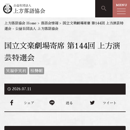
MENU
search
上方落語協会 Home
>
落語会情報
>
国立文楽劇場寄席 第144回 上方演芸特
選会 - 公益社団法人 上方落語協会
国立文楽劇場寄席 第144回 上方演
芸特選会
笑福亭笑利
桂勢朝
access_time
2026.07.11
シェア
送る
ツイート