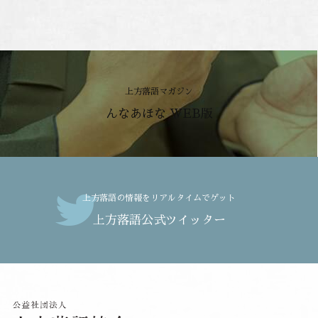
上方落語マガジン
んなあほな WEB版
上方落語の情報をリアルタイムでゲット
上方落語公式ツイッター