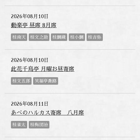
2026年08月10日
動楽亭 昼席 8月席
桂南天
桂文之助
桂鯛蔵
桂小鯛
桂吉弥
2026年08月10日
此花千鳥亭 月曜お昼寄席
桂文五郎
笑福亭喬路
2026年08月11日
あべのハルカス寄席 八月席
桂雀太
桂梅団治