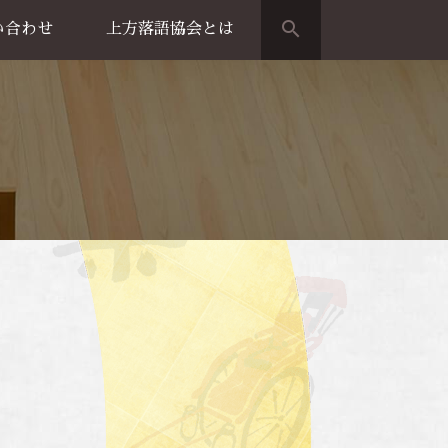
search
い合わせ
上方落語協会とは
演のご案内
上方落語家名鑑
上方落語協会の歴史
団体概要