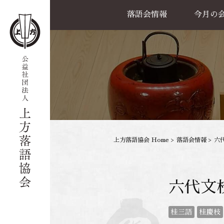
落語会情報
今月の
公演一覧
天満天神繁昌亭
喜楽館
島之内寄席
協力事業
上方落語協会 Home
>
落語会情報
>
六
六代文
桂三語
桂慶枝