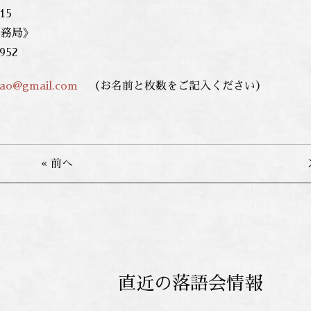
15
事務局》
952
dao@gmail.com
（お名前と枚数をご記入ください）
« 前へ
直近の落語会情報