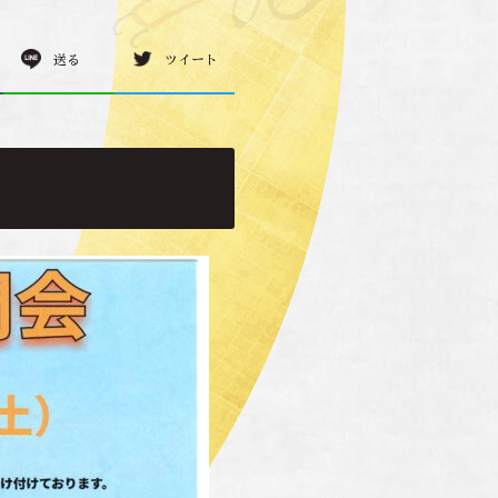
送る
ツイート