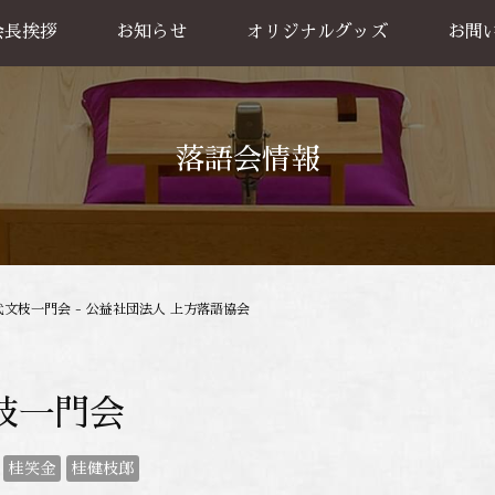
会長挨拶
お知らせ
オリジナルグッズ
お問
グッズ販売
出張公
お買い物方法
落語会情報
代文枝一門会 - 公益社団法人 上方落語協会
枝一門会
桂笑金
桂健枝郎