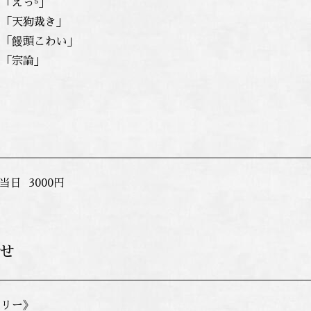
えっ⁵」
「天狗裁き」
「饅頭こわい」
「宗論」
当日 3000円
せ
トリー》