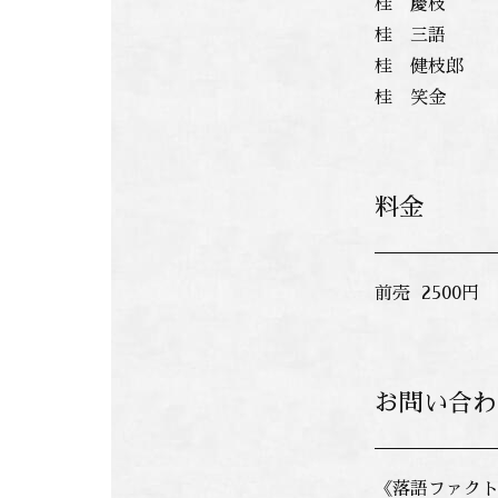
桂 慶枝 「
桂 三語 
桂 健枝郎 
桂 笑金 
料金
前売 2500円 
お問い合わ
《落語ファク