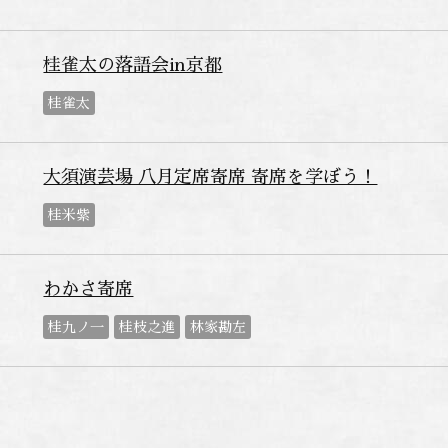
桂雀太の落語会in京都
桂雀太
大須演芸場 八月定席寄席 寄席を学ぼう！
桂米紫
わかさ寄席
桂九ノ一
桂枝之進
林家勘左