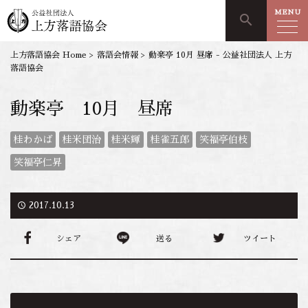
MENU
search
上方落語協会 Home
>
落語会情報
>
動楽亭 10月 昼席 - 公益社団法人 上方
落語協会
動楽亭 10月 昼席
桂わかば
桂米団治
桂米輝
桂雀五郎
笑福亭伯枝
笑福亭仁昇
access_time
2017.10.13
シェア
送る
ツイート