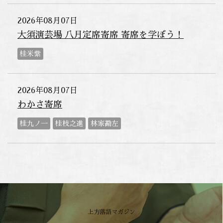
2026年08月07日
大須演芸場 八月定席寄席 寄席を学ぼう！
桂米紫
2026年08月07日
わかさ寄席
桂九ノ一
桂枝之進
林家勘左
上方落語マガジン