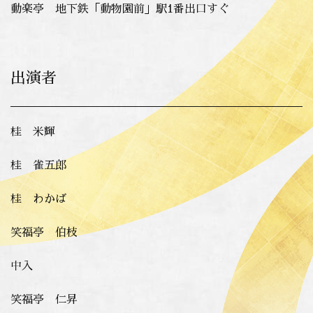
動楽亭 地下鉄「動物園前」駅1番出口すぐ
出演者
桂 米輝
桂 雀五郎
桂 わかば
笑福亭 伯枝
中入
笑福亭 仁昇