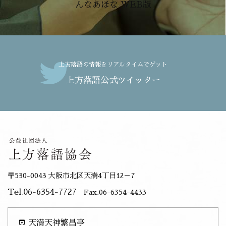
んなあほな WEB版
上方落語の情報をリアルタイムでゲット
上方落語公式ツイッター
〒530-0043 大阪市北区天満4丁目12－7
Tel.06-6354-7727
Fax.06-6354-4433
open_in_browser
天満天神繁昌亭