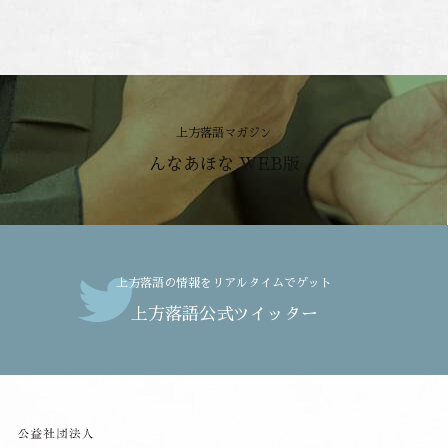
上方落語マガジン
んなあほな WEB版
上方落語の情報をリアルタイムでゲット
上方落語公式ツイッター