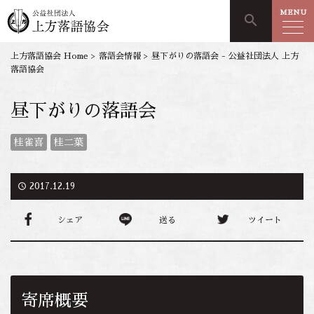
MENU
search
上方落語協会 Home
>
落語会情報
>
昼下がりの落語会 - 公益社団法人 上方
落語協会
昼下がりの落語会
桂雀喜
桂二葉
access_time
2017.12.19
シェア
送る
ツイート
寄席概要