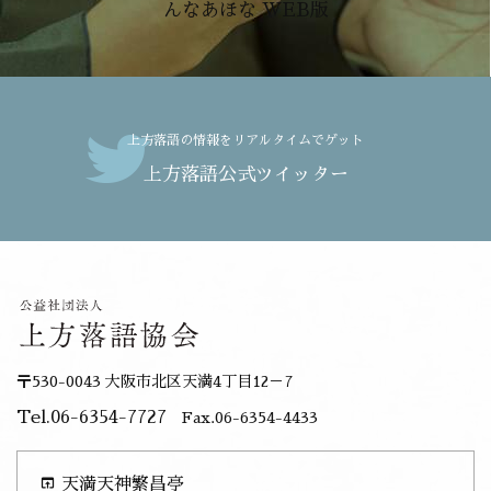
んなあほな WEB版
上方落語の情報をリアルタイムでゲット
上方落語公式ツイッター
〒530-0043 大阪市北区天満4丁目12－7
Tel.06-6354-7727
Fax.06-6354-4433
open_in_browser
天満天神繁昌亭