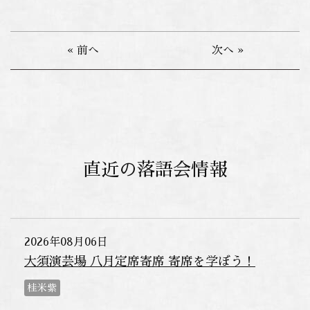
« 前へ
次へ »
直近の落語会情報
2026年08月06日
大須演芸場 八月定席寄席 寄席を学ぼう！
桂米紫