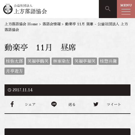
MENU
search
上方落語協会 Home
>
落語会情報
>
動楽亭 11月 昼席 - 公益社団法人 上方
落語協会
動楽亭 11月 昼席
桂弥太郎
笑福亭鶴笑
林家染左
笑福亭福笑
桂惣兵衛
月亭遊方
access_time
2017.11.14
シェア
送る
ツイート