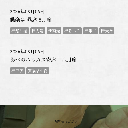
2026年08月06日
動楽亭 昼席 8月席
桂惣兵衛
桂力造
桂南光
桂弥っこ
桂米二
桂天吾
2026年08月06日
あべのハルカス寄席 八月席
桂三実
笑福亭生喬
上方落語マガジン