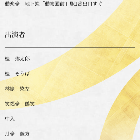
動楽亭 地下鉄「動物園前」駅1番出口すぐ
出演者
桂 弥太郎
桂 そうば
林家 染左
笑福亭 鶴笑
中入
月亭 遊方