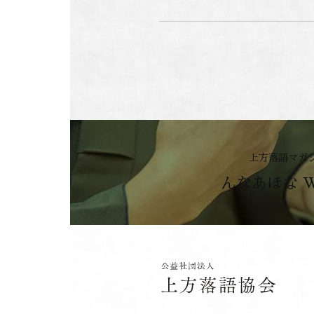
上方落語マガ
んなあほな 