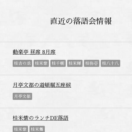
直近の落語会情報
動楽亭 昼席 8月席
桂吉の丞
桂米紫
桂千朝
桂米輝
桂弥壱
桂八十八
月亭文都の道頓堀五座候
月亭文都
桂米紫のランチDE落語
桂米紫
桂米舞