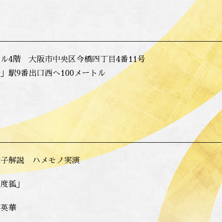
ル4階 大阪市中央区今橋四丁目4番11号
」駅9番出口西へ100メートル
囃子解説 ハメモノ実演
七度狐」
 英華