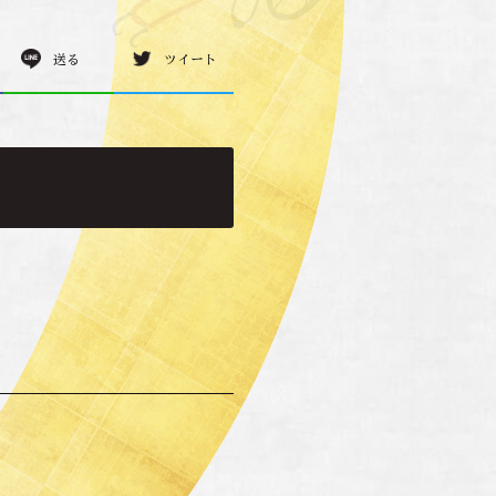
送る
ツイート