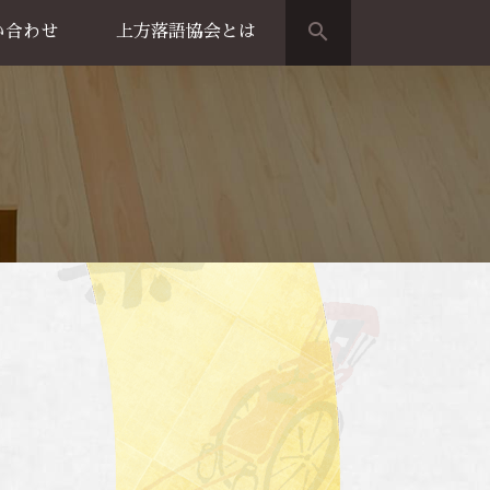
search
い合わせ
上方落語協会とは
演のご案内
上方落語家名鑑
上方落語協会の歴史
団体概要