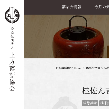
落語会情報
今月の
公演一覧
天満天神繁昌亭
喜楽館
島之内寄席
協力事業
上方落語協会 Home
>
落語会情報
>
桂
桂佐ん
桂惣兵衛
桂米