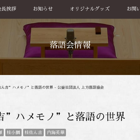
会長挨拶
お知らせ
オリジナルグッズ
お問
グッズ販売
出張公
お買い物方法
落語会情報
佐ん吉”ハメモノ”と落語の世界 - 公益社団法人 上方落語協会
吉”ハメモノ”と落語の世界
輝
桂小鯛
桂佐ん吉
内海英華