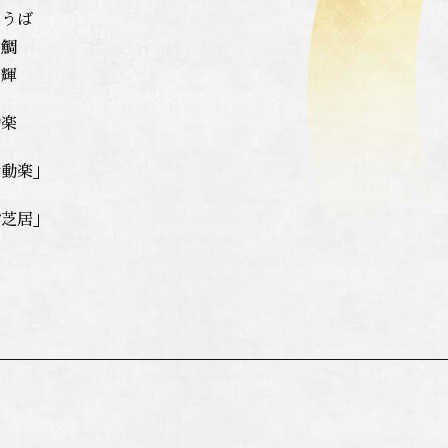
そうば
鯛
輝
動楽
女動楽」
蛸芝居」