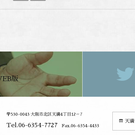
ジン
WEB版
〒530-0043 大阪市北区天満4丁目12－7
open_in_browser
天満
Tel.06-6354-7727
Fax.06-6354-4433