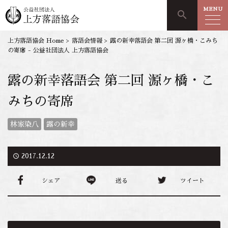
MENU
search
上方落語協会 Home
>
落語会情報
>
露の新幸落語会 第二回 源ヶ橋・こみち
の寄席 - 公益社団法人 上方落語協会
露の新幸落語会 第二回 源ヶ橋・こ
みちの寄席
林家染八
露の新幸
access_time
2017.12.12
シェア
送る
ツイート