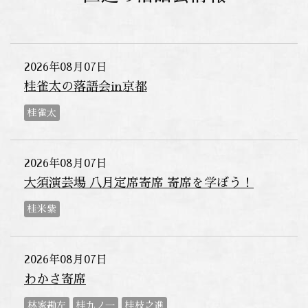
2026年08月07日
桂雀太の落語会in京都
桂雀太
2026年08月07日
大須演芸場 八月定席寄席 寄席を学ぼう！
桂米紫
2026年08月07日
わかさ寄席
林家勘左
桂九ノ一
桂枝之進