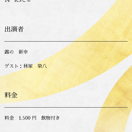
14 KSビル
出演者
露の 新幸
ゲスト：林家 染八
料金
料金 1,500 円 飲物付き