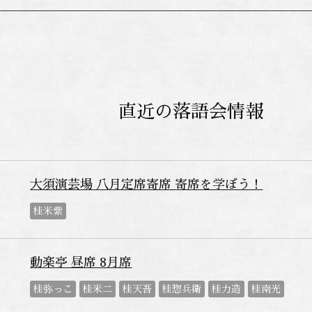
直近の落語会情報
大須演芸場 八月定席寄席 寄席を学ぼう！
桂米紫
動楽亭 昼席 8月席
桂弥っこ
桂米二
桂天吾
桂惣兵衛
桂力造
桂南光