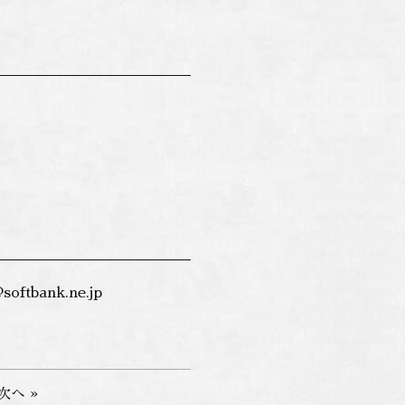
softbank.ne.jp
次へ »