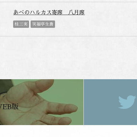
あべのハルカス寄席 八月席
桂三実
笑福亭生喬
ジン
WEB版