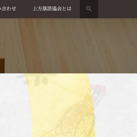
search
い合わせ
上方落語協会とは
演のご案内
上方落語家名鑑
上方落語協会の歴史
団体概要