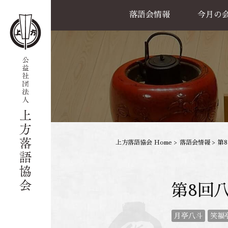
落語会情報
今月の
公演一覧
天満天神繁昌亭
喜楽館
島之内寄席
協力事業
上方落語協会 Home
>
落語会情報
>
第
第8回
月亭八斗
笑福