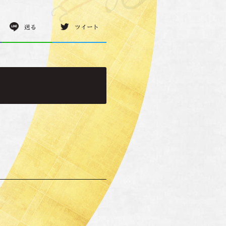
送る
ツイート