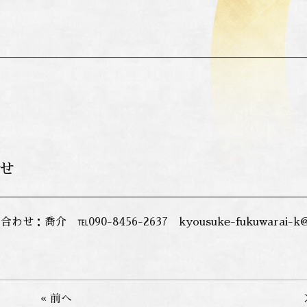
せ
わせ：喬介 ℡090-8456-2637
kyousuke-fukuwarai-k@
« 前へ