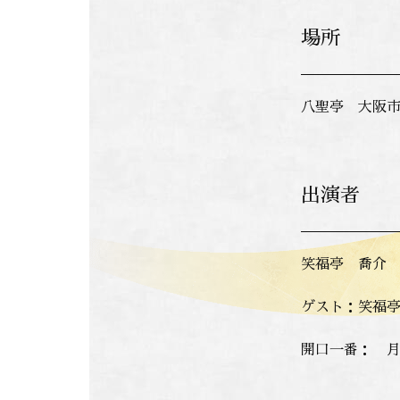
場所
八聖亭 大阪市
出演者
笑福亭 喬介
ゲスト：笑福
開口一番： 