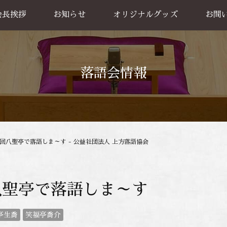
会長挨拶
お知らせ
オリジナルグッズ
お問
グッズ販売
出張公
お買い物方法
落語会情報
8回八聖亭で落語しま～す - 公益社団法人 上方落語協会
八聖亭で落語しま～す
亭生喬
笑福亭喬介