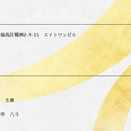
福島区鷺洲2-9-15 エイトワンビル
亭 生喬
月亭 八斗