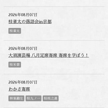
2026年08月07日
桂雀太の落語会in京都
桂雀太
2026年08月07日
大須演芸場 八月定席寄席 寄席を学ぼう！
桂米紫
2026年08月07日
わかさ寄席
林家勘左
桂九ノ一
桂枝之進