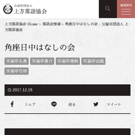
MENU
search
上方落語協会 Home
>
落語会情報
>
角座日中はなしの会 - 公益社団法人 上
方落語協会
角座日中はなしの会
笑福亭右喬
笑福亭喬介
笑福亭飛梅
笑福亭由瓶
笑福亭竹林
access_time
2017.12.18
シェア
送る
ツイート