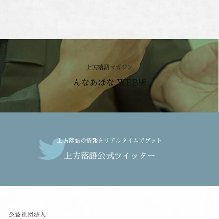
上方落語マガジン
んなあほな WEB版
上方落語の情報をリアルタイムでゲット
上方落語公式ツイッター