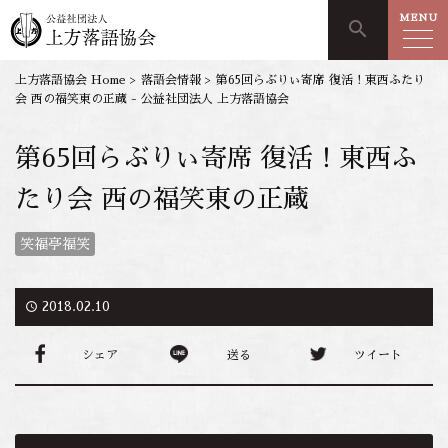
MENU
search
上方落語協会 Home
>
落語会情報
>
第65回らぶりぃ寄席 復活！東西ふたり
会 西の福笑東の正蔵 - 公益社団法人 上方落語協会
第65回らぶりぃ寄席 復活！東西ふ
たり会 西の福笑東の正蔵
笑福亭福笑
access_time
2018.02.10
シェア
送る
ツイート