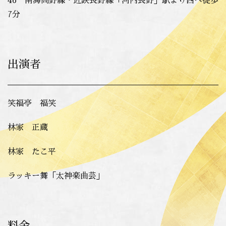
46 南海高野線・近鉄長野線「河内長野」駅より西へ徒歩
7分
出演者
笑福亭 福笑
林家 正蔵
林家 たこ平
ラッキー舞「太神楽曲芸」