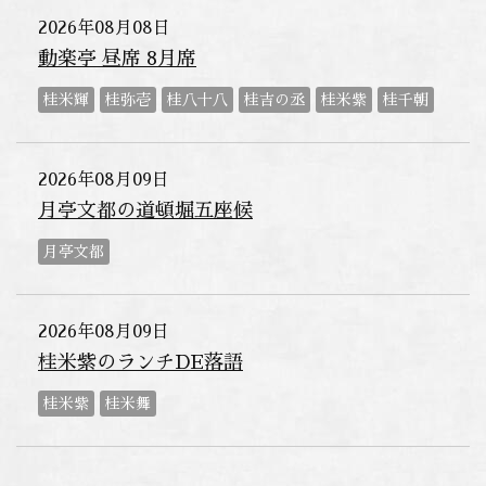
2026年08月08日
動楽亭 昼席 8月席
桂米輝
桂弥壱
桂八十八
桂吉の丞
桂米紫
桂千朝
2026年08月09日
月亭文都の道頓堀五座候
月亭文都
2026年08月09日
桂米紫のランチDE落語
桂米紫
桂米舞