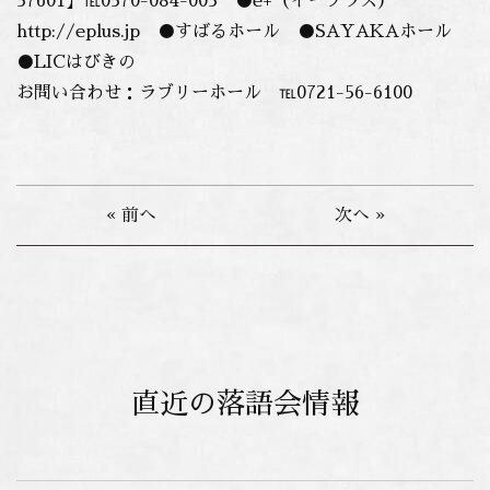
57601】℡0570-084-005 ●e+（イープラス）
http://eplus.jp ●すばるホール ●SAYAKAホール
●LICはびきの
お問い合わせ：ラブリーホール ℡0721-56-6100
« 前へ
次へ »
直近の落語会情報