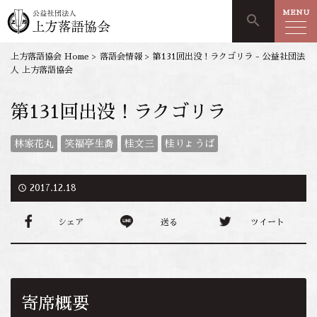
MENU
search
上方落語協会 Home
>
落語会情報
>
第131回出没！ラクゴリラ - 公益社団法
人 上方落語協会
第131回出没！ラクゴリラ
林家花丸
笑福亭生喬
桂文三
桂りょうば
access_time
2017.12.18
シェア
送る
ツイート
寄席概要