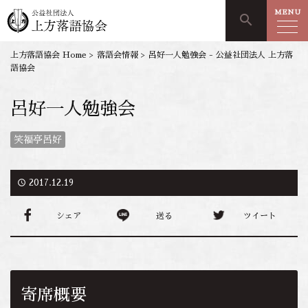
MENU
search
上方落語協会 Home
>
落語会情報
>
呂好一人勉強会 - 公益社団法人 上方落
語協会
呂好一人勉強会
笑福亭呂好
access_time
2017.12.19
シェア
送る
ツイート
寄席概要