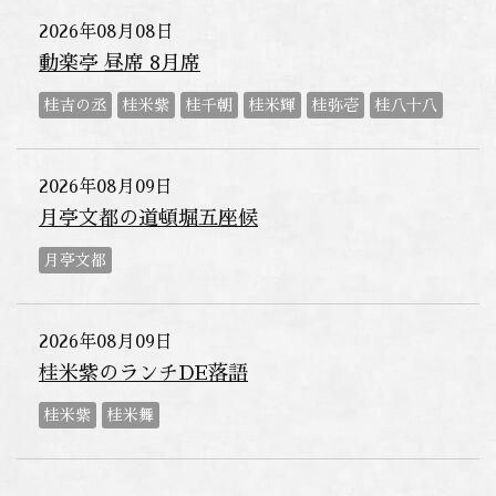
2026年08月08日
動楽亭 昼席 8月席
桂吉の丞
桂米紫
桂千朝
桂米輝
桂弥壱
桂八十八
2026年08月09日
月亭文都の道頓堀五座候
月亭文都
2026年08月09日
桂米紫のランチDE落語
桂米紫
桂米舞