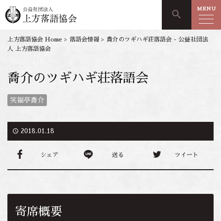
MENU
search
上方落語協会 Home
>
落語会情報
>
喬介のツギハギ荘落語会 - 公益社団法
人 上方落語協会
喬介のツギハギ荘落語会
笑福亭喬介
access_time
2018.01.18
シェア
送る
ツイート
寄席概要