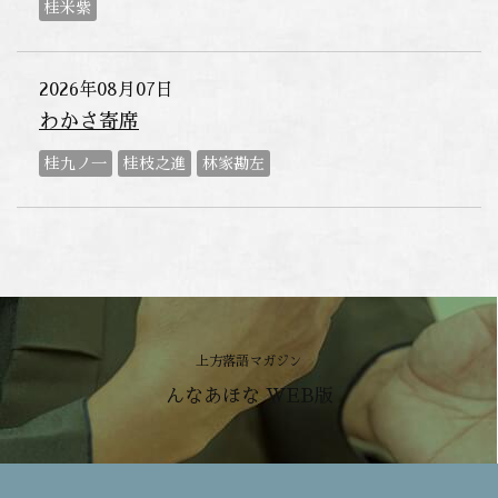
桂米紫
2026年08月07日
わかさ寄席
桂九ノ一
桂枝之進
林家勘左
上方落語マガジン
んなあほな WEB版