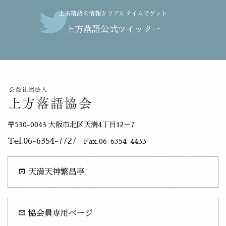
上方落語の情報をリアルタイムでゲット
上方落語公式ツイッター
〒530-0043 大阪市北区天満4丁目12－7
Tel.06-6354-7727
Fax.06-6354-4433
open_in_browser
天満天神繁昌亭
mail_outline
協会員専用ページ