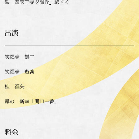
鉄「四天王寺夕陽丘」駅すぐ
出演
笑福亭 鶴二
笑福亭 遊喬
桂 福矢
露の 新幸「開口一番」
料金