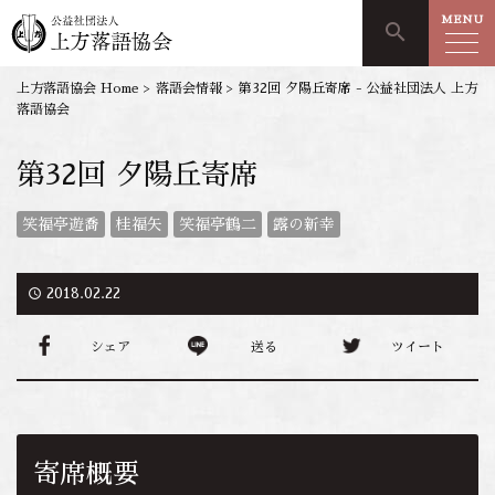
MENU
search
上方落語協会 Home
>
落語会情報
>
第32回 夕陽丘寄席 - 公益社団法人 上方
落語協会
第32回 夕陽丘寄席
笑福亭遊喬
桂福矢
笑福亭鶴二
露の新幸
access_time
2018.02.22
シェア
送る
ツイート
寄席概要