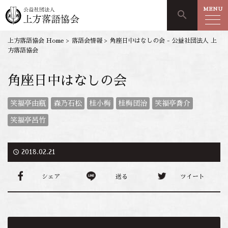
MENU
search
上方落語協会 Home
>
落語会情報
>
角座日中はなしの会 - 公益社団法人 上
方落語協会
角座日中はなしの会
笑福亭由瓶
森乃石松
桂小梅
桂梅団治
笑福亭喬介
笑福亭呂竹
access_time
2018.02.21
シェア
送る
ツイート