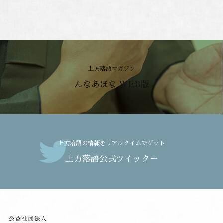
上方落語マガジン
んなあほな WEB版
上方落語の情報をリアルタイムでゲット
上方落語公式ツイッター