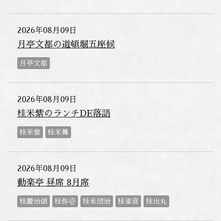
2026年08月09日
月亭文都の道頓堀五座候
月亭文都
2026年08月09日
桂米紫のランチDE落語
桂米紫
桂米舞
2026年08月09日
動楽亭 昼席 8月席
桂慶治朗
桂弥壱
桂米団治
桂雀喜
桂出丸