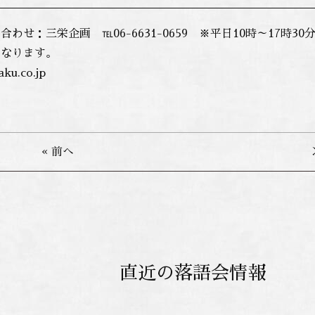
わせ：三栄企画 ℡06-6631-0659 ※平日10時～17時
になります。
aku.co.jp
« 前へ
直近の落語会情報