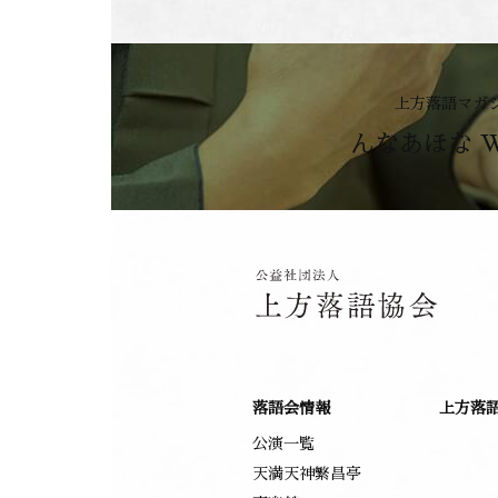
上方落語マガ
んなあほな 
落語会情報
上方落
公演一覧
天満天神繁昌亭