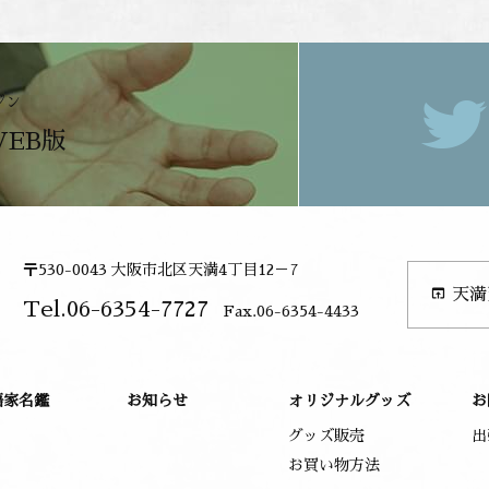
ジン
WEB版
〒530-0043 大阪市北区天満4丁目12－7
open_in_browser
天満
Tel.06-6354-7727
Fax.06-6354-4433
語家名鑑
お知らせ
オリジナルグッズ
お
グッズ販売
出
お買い物方法