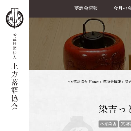
落語会情報
今月の
公演一覧
天満天神繁昌亭
喜楽館
島之内寄席
協力事業
上方落語協会 Home
>
落語会情報
>
染
染吉っ
林家染吉
笑福