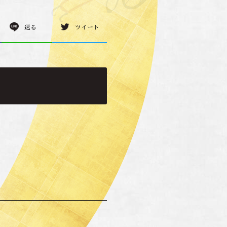
送る
ツイート