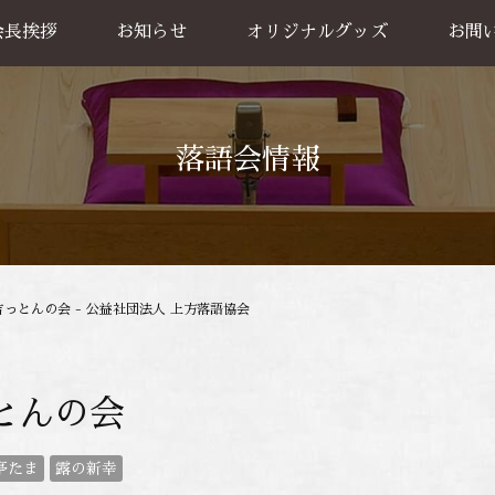
会長挨拶
お知らせ
オリジナルグッズ
お問
グッズ販売
出張公
お買い物方法
落語会情報
吉っとんの会 - 公益社団法人 上方落語協会
とんの会
亭たま
露の新幸