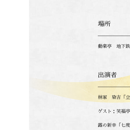
場所
動楽亭 地下鉄
出演者
林家 染吉「
ゲスト：笑福
露の新幸「七