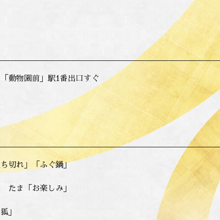
「動物園前」駅1番出口すぐ
立ち切れ」「ふぐ鍋」
亭 たま「お楽しみ」
度狐」