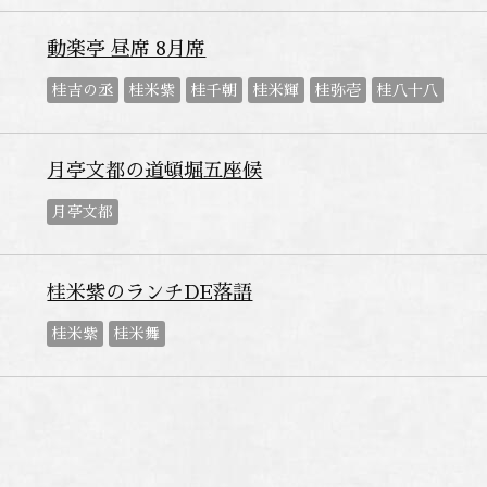
動楽亭 昼席 8月席
桂吉の丞
桂米紫
桂千朝
桂米輝
桂弥壱
桂八十八
月亭文都の道頓堀五座候
月亭文都
桂米紫のランチDE落語
桂米紫
桂米舞