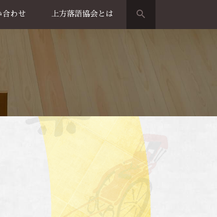
search
い合わせ
上方落語協会とは
演のご案内
上方落語家名鑑
上方落語協会の歴史
団体概要