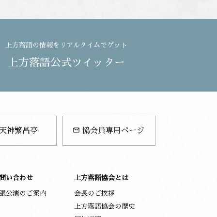
上方落語の情報をリアルタイムでゲット
上方落語公式ツイッター
mail_outline
天神繁昌亭
協会員専用ページ
問い合わせ
上方落語協会とは
張公演のご案内
会長のご挨拶
上方落語協会の歴史