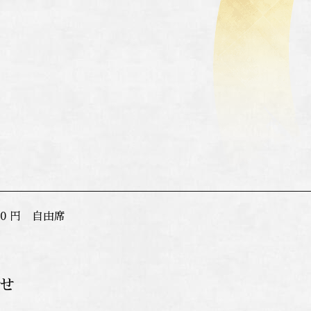
00 円 自由席
せ