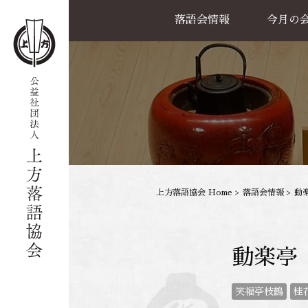
落語会情報
今月の
公演一覧
天満天神繁昌亭
喜楽館
島之内寄席
協力事業
上方落語協会 Home
>
落語会情報
>
動楽
動楽亭
笑福亭枝鶴
桂