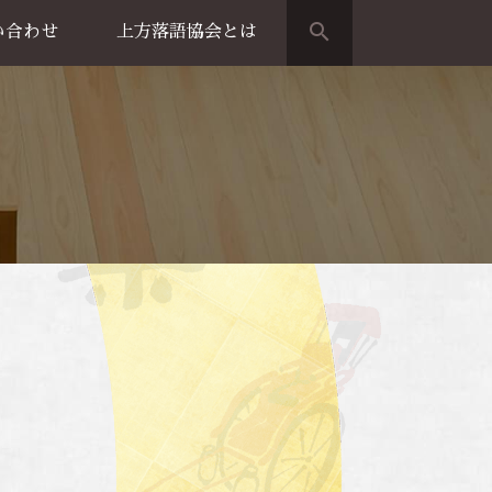
search
い合わせ
上方落語協会とは
演のご案内
上方落語家名鑑
上方落語協会の歴史
団体概要