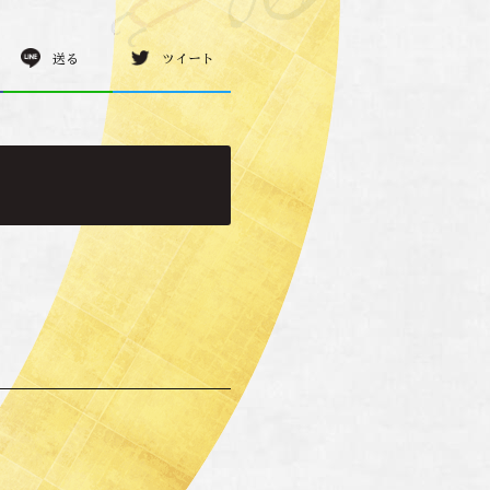
送る
ツイート