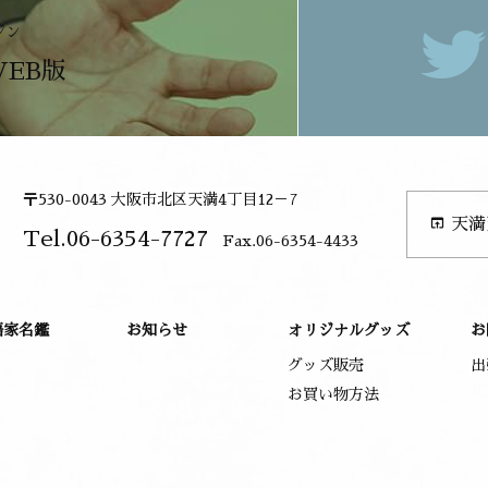
ジン
WEB版
〒530-0043 大阪市北区天満4丁目12－7
open_in_browser
天満
Tel.06-6354-7727
Fax.06-6354-4433
語家名鑑
お知らせ
オリジナルグッズ
お
グッズ販売
出
お買い物方法