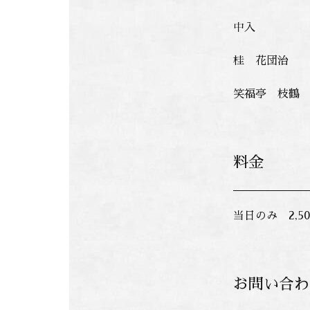
中入
桂 花団治
笑福亭 枝鶴
料金
当日のみ 2,5
お問い合わ