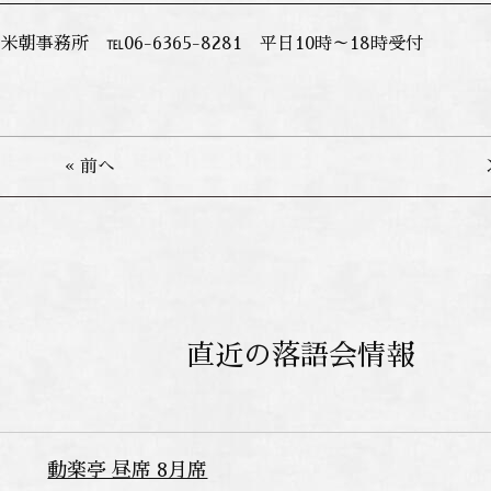
朝事務所 ℡06-6365-8281 平日10時～18時受付
« 前へ
直近の落語会情報
動楽亭 昼席 8月席