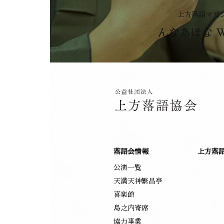
上方落語マガ
んなあほな 
落語会情報
上方落
公演一覧
天満天神繁昌亭
喜楽館
島之内寄席
協力事業