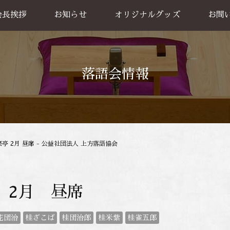
会長挨拶
お知らせ
オリジナルグッズ
お問
グッズ販売
出張公
お買い物方法
落語会情報
亭 2月 昼席 - 公益社団法人 上方落語協会
 2月 昼席
花団治
桂ざこば
桂団治郎
桂米紫
桂雀五郎