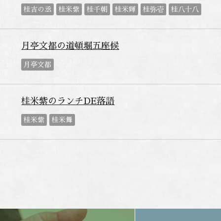
桂吉の丞
桂米紫
桂千朝
桂米輝
桂弥壱
桂八十八
月亭文都の道頓堀五座候
月亭文都
桂米紫のランチDE落語
桂米紫
桂米舞