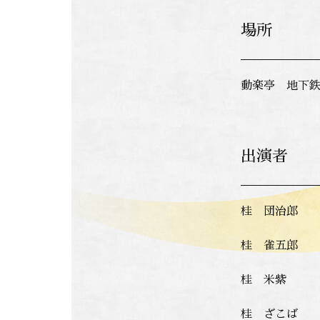
場所
動楽亭 地下鉄
出演者
桂 団治郎
桂 雀五郎
桂 米紫
桂 ざこば