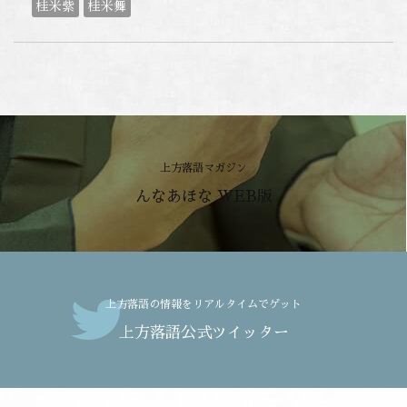
桂米紫
桂米舞
上方落語マガジン
んなあほな WEB版
上方落語の情報をリアルタイムでゲット
上方落語公式ツイッター