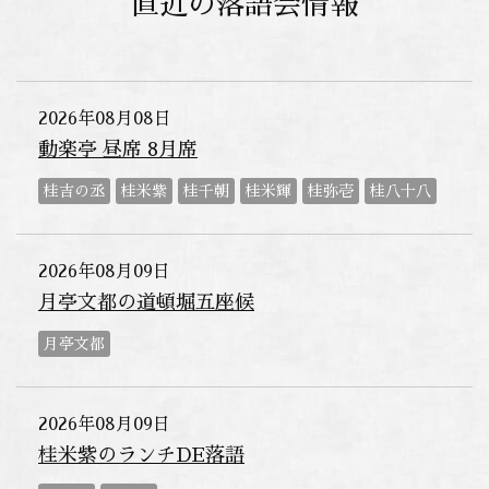
直近の落語会情報
2026年08月08日
動楽亭 昼席 8月席
桂吉の丞
桂米紫
桂千朝
桂米輝
桂弥壱
桂八十八
2026年08月09日
月亭文都の道頓堀五座候
月亭文都
2026年08月09日
桂米紫のランチDE落語