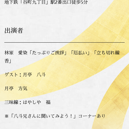
地下鉄「谷町九丁目」駅2番出口徒歩5分
出演者
林家 愛染「たっぷりご挨拶」「厄払い」「立ち切れ線
香」
ゲスト：月亭 八斗
月亭 方気
三味線：はやしや 福
※「八斗兄さんに聞いてみよう！」コーナーあり