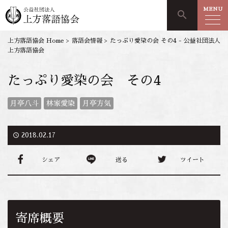
MENU
search
上方落語協会 Home
>
落語会情報
>
たっぷり愛染の会 その4 - 公益社団法人
上方落語協会
たっぷり愛染の会 その4
月亭八斗
林家愛染
月亭方気
access_time
2018.02.17
シェア
送る
ツイート
寄席概要