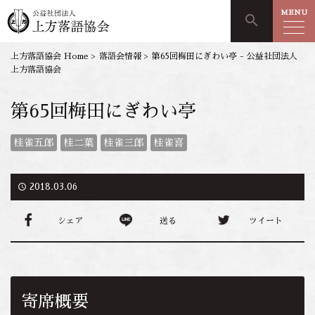
MENU
search
上方落語協会 Home
>
落語会情報
>
第65回梅田にぎわい亭 - 公益社団法人
上方落語協会
第65回梅田にぎわい亭
桂雀五郎
桂二葉
桂雀三郎
桂雀喜
access_time
2018.03.06
シェア
送る
ツイート
寄席概要