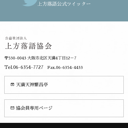
上方落語公式ツイッター
〒530-0043 大阪市北区天満4丁目12－7
Tel.06-6354-7727
Fax.06-6354-4433
open_in_browser
天満天神繁昌亭
mail_outline
協会員専用ページ