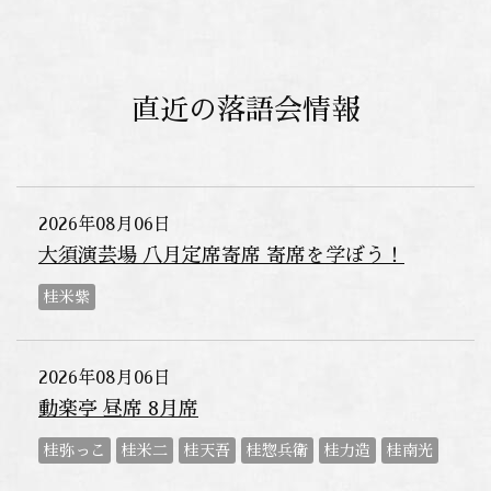
直近の落語会情報
2026年08月06日
大須演芸場 八月定席寄席 寄席を学ぼう！
桂米紫
2026年08月06日
動楽亭 昼席 8月席
桂弥っこ
桂米二
桂天吾
桂惣兵衛
桂力造
桂南光