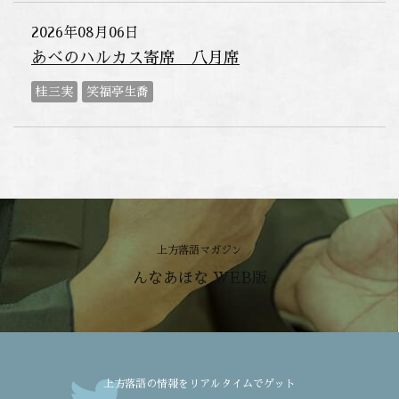
2026年08月06日
あべのハルカス寄席 八月席
桂三実
笑福亭生喬
上方落語マガジン
んなあほな WEB版
上方落語の情報をリアルタイムでゲット