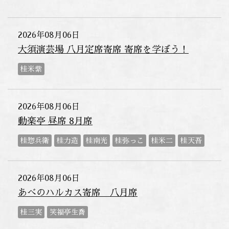
2026年08月06日
大須演芸場 八月定席寄席 寄席を学ぼう！
桂米紫
2026年08月06日
動楽亭 昼席 8月席
桂惣兵衛
桂力造
桂南光
桂弥っこ
桂米二
桂天吾
2026年08月06日
あべのハルカス寄席 八月席
桂三実
笑福亭生喬