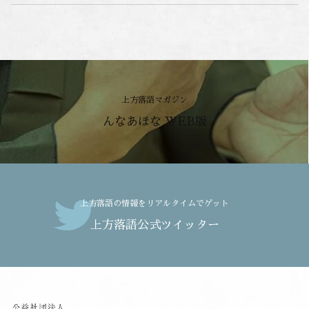
上方落語マガジン
んなあほな WEB版
上方落語の情報をリアルタイムでゲット
上方落語公式ツイッター