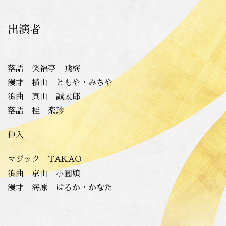
出演者
落語 笑福亭 飛梅
漫才 横山 ともや・みちや
浪曲 真山 誠太郎
落語 桂 楽珍
仲入
マジック
TAKAO
浪曲 京山 小圓嬢
漫才 海原 はるか・かなた