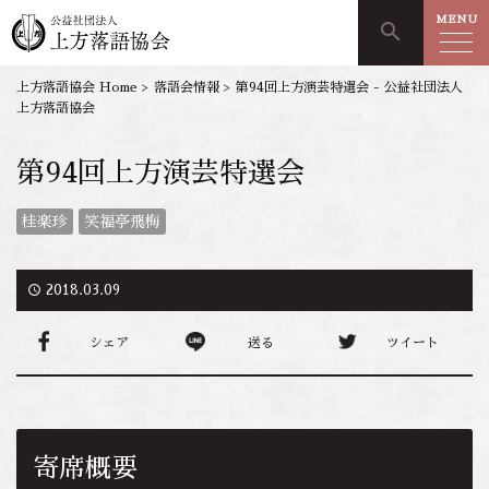
MENU
search
上方落語協会 Home
>
落語会情報
>
第94回上方演芸特選会 - 公益社団法人
上方落語協会
第94回上方演芸特選会
桂楽珍
笑福亭飛梅
access_time
2018.03.09
シェア
送る
ツイート
寄席概要