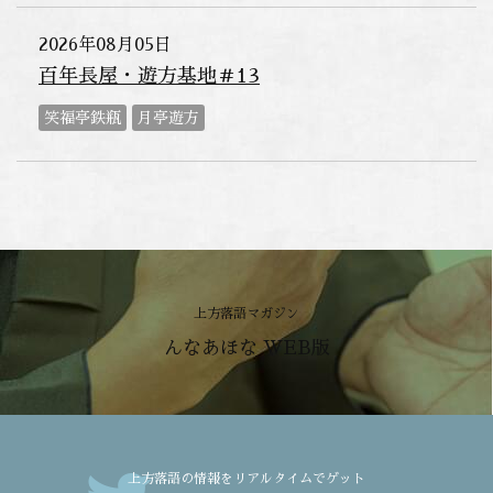
2026年08月05日
百年長屋・遊方基地＃13
笑福亭鉄瓶
月亭遊方
上方落語マガジン
んなあほな WEB版
上方落語の情報をリアルタイムでゲット