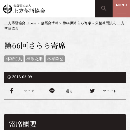
MENU
search
上方落語協会 Home
>
落語会情報
>
第66回さらら寄席 - 公益社団法人 上方
落語協会
第66回さらら寄席
林家竹丸
桂歌之助
林家染左
access_time
2018.06.09
シェア
送る
ツイート
寄席概要