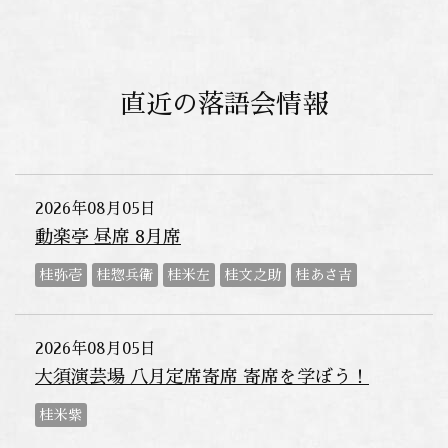
直近の落語会情報
2026年08月05日
動楽亭 昼席 8月席
桂弥壱
桂惣兵衛
桂米左
桂文之助
桂あさ吉
2026年08月05日
大須演芸場 八月定席寄席 寄席を学ぼう！
桂米紫