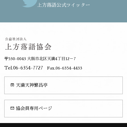
上方落語公式ツイッター
〒530-0043 大阪市北区天満4丁目12－7
Tel.06-6354-7727
Fax.06-6354-4433
open_in_browser
天満天神繁昌亭
mail_outline
協会員専用ページ