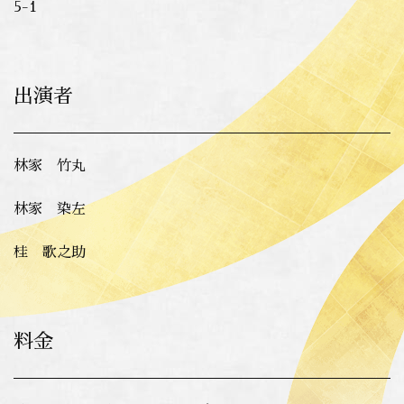
5-1
出演者
林家 竹丸
林家 染左
桂 歌之助
料金