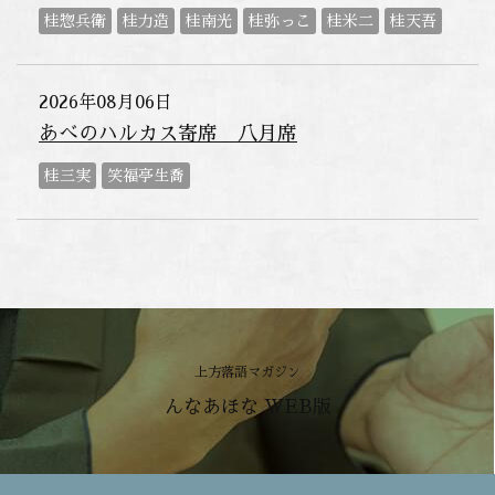
桂惣兵衛
桂力造
桂南光
桂弥っこ
桂米二
桂天吾
2026年08月06日
あべのハルカス寄席 八月席
桂三実
笑福亭生喬
上方落語マガジン
んなあほな WEB版