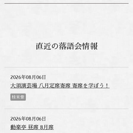
直近の落語会情報
2026年08月06日
大須演芸場 八月定席寄席 寄席を学ぼう！
桂米紫
2026年08月06日
動楽亭 昼席 8月席