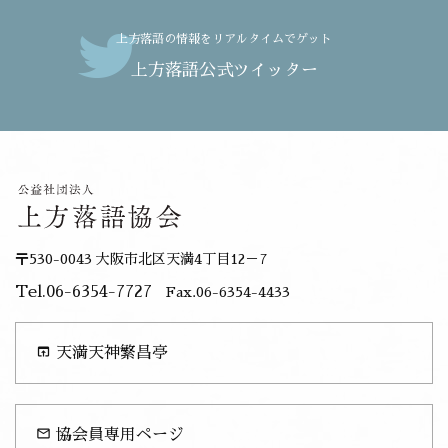
上方落語の情報をリアルタイムでゲット
上方落語公式ツイッター
〒530-0043 大阪市北区天満4丁目12－7
Tel.06-6354-7727
Fax.06-6354-4433
open_in_browser
天満天神繁昌亭
mail_outline
協会員専用ページ