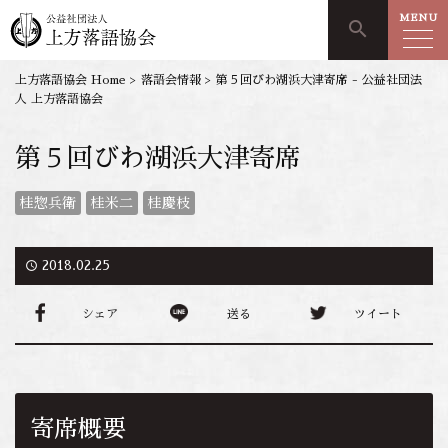
MENU
search
上方落語協会 Home
>
落語会情報
>
第５回びわ湖浜大津寄席 - 公益社団法
人 上方落語協会
第５回びわ湖浜大津寄席
桂惣兵衛
桂米二
桂慶枝
access_time
2018.02.25
シェア
送る
ツイート
寄席概要