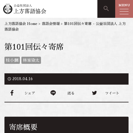
MENU
search
上方落語協会 Home
>
落語会情報
>
第101回伝々寄席 - 公益社団法人 上方
落語協会
第101回伝々寄席
桂小鯛
林家染太
access_time
2018.04.16
シェア
送る
ツイート
寄席概要