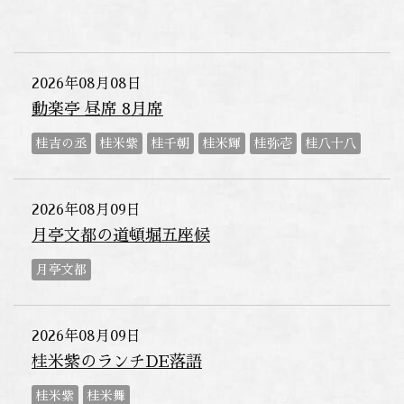
2026年08月08日
動楽亭 昼席 8月席
桂吉の丞
桂米紫
桂千朝
桂米輝
桂弥壱
桂八十八
2026年08月09日
月亭文都の道頓堀五座候
月亭文都
2026年08月09日
桂米紫のランチDE落語
桂米紫
桂米舞