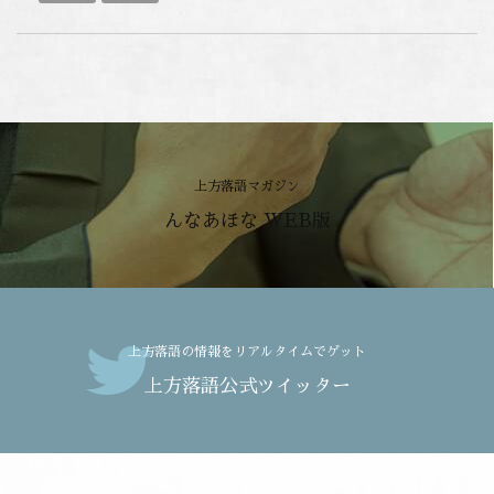
上方落語マガジン
んなあほな WEB版
上方落語の情報をリアルタイムでゲット
上方落語公式ツイッター