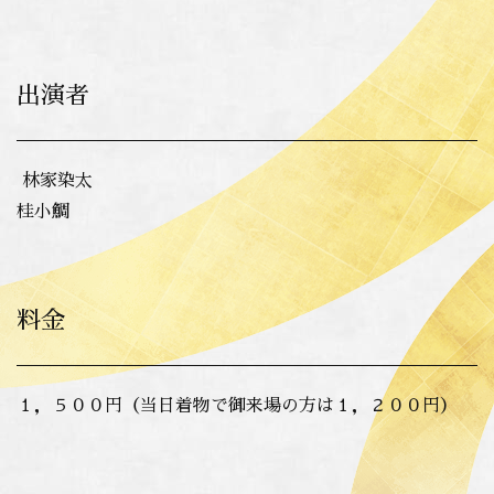
出演者
林家染太
桂小鯛
料金
１，５００円（当日着物で御来場の方は１，２００円）