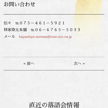
お問い合わせ
伝々
℡０７５－４６１－５９２１
林家染太本舗 ℡０６－６７６５－５０３３
メール
hayashiya-someta@river.ocn.ne.jp
« 前へ
次へ »
直近の落語会情報