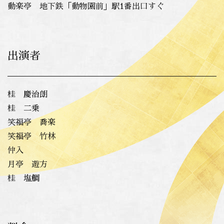
動楽亭 地下鉄「動物園前」駅1番出口すぐ
出演者
桂 慶治朗
桂 二乗
笑福亭 喬楽
笑福亭 竹林
仲入
月亭 遊方
桂 塩鯛