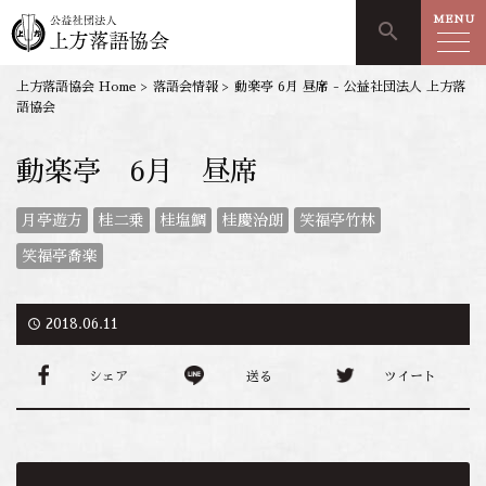
MENU
search
上方落語協会 Home
>
落語会情報
>
動楽亭 6月 昼席 - 公益社団法人 上方落
語協会
動楽亭 6月 昼席
月亭遊方
桂二乗
桂塩鯛
桂慶治朗
笑福亭竹林
笑福亭喬楽
access_time
2018.06.11
シェア
送る
ツイート