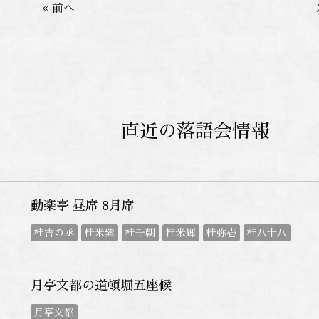
« 前へ
直近の落語会情報
動楽亭 昼席 8月席
桂吉の丞
桂米紫
桂千朝
桂米輝
桂弥壱
桂八十八
月亭文都の道頓堀五座候
月亭文都