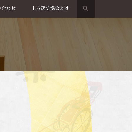
search
い合わせ
上方落語協会とは
演のご案内
上方落語家名鑑
上方落語協会の歴史
団体概要