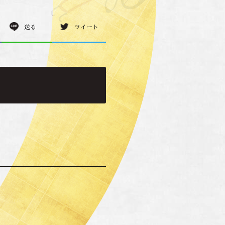
送る
ツイート