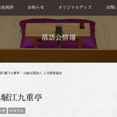
会長挨拶
お知らせ
オリジナルグッズ
お問
グッズ販売
出張公
お買い物方法
落語会情報
1回 堀江九重亭 - 公益社団法人 上方落語協会
 堀江九重亭
天使
林家笑丸