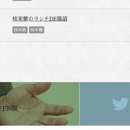
桂米紫のランチDE落語
桂米紫
桂米舞
ジン
WEB版