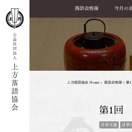
落語会情報
今月の
公演一覧
天満天神繁昌亭
喜楽館
島之内寄席
協力事業
上方落語協会 Home
>
落語会情報
>
第
第1回
月亭文都
月亭