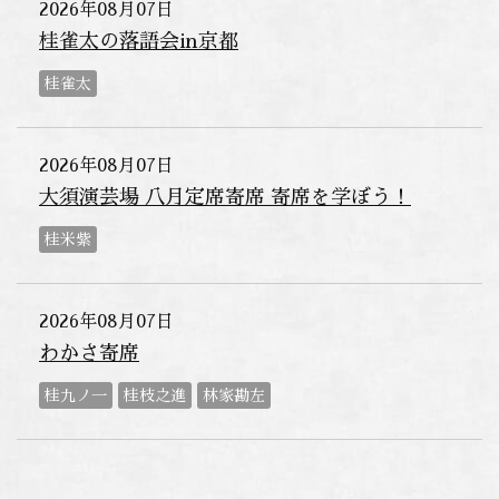
2026年08月07日
桂雀太の落語会in京都
桂雀太
2026年08月07日
大須演芸場 八月定席寄席 寄席を学ぼう！
桂米紫
2026年08月07日
わかさ寄席
桂九ノ一
桂枝之進
林家勘左