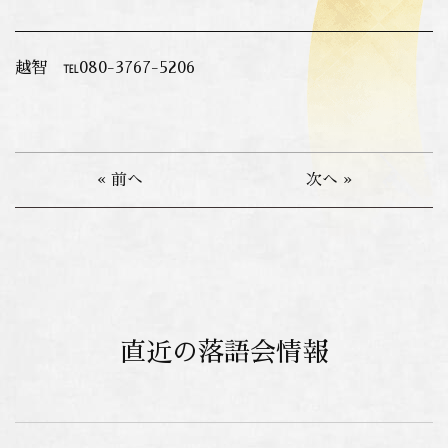
越智
℡080-3767-5206
« 前へ
次へ »
直近の落語会情報