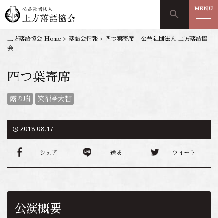
MENU
search
上方落語協会 Home
>
落語会情報
>
四つ葉寄席 - 公益社団法人 上方落語協
会
四つ葉寄席
露の瑞
笑福亭大智
access_time
2018.08.17
シェア
送る
ツイート
公演概要