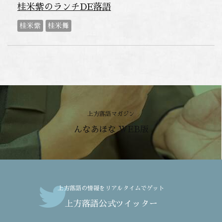
桂米紫のランチDE落語
桂米紫
桂米舞
上方落語マガジン
んなあほな WEB版
上方落語の情報をリアルタイムでゲット
上方落語公式ツイッター