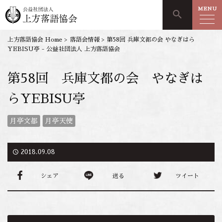
MENU
search
上方落語協会 Home
>
落語会情報
>
第58回 兵庫文都の会 やなぎはら
YEBISU亭 - 公益社団法人 上方落語協会
第58回 兵庫文都の会 やなぎは
らYEBISU亭
月亭文都
月亭天使
access_time
2018.09.08
シェア
送る
ツイート