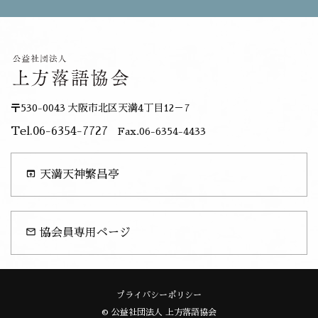
〒530-0043 大阪市北区天満4丁目12－7
Tel.06-6354-7727
Fax.06-6354-4433
open_in_browser
天満天神繁昌亭
mail_outline
協会員専用ページ
プライバシーポリシー
© 公益社団法人 上方落語協会