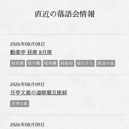
直近の落語会情報
2026年08月08日
動楽亭 昼席 8月席
桂米紫
桂千朝
桂米輝
桂弥壱
桂八十八
桂吉の丞
2026年08月09日
月亭文都の道頓堀五座候
月亭文都
2026年08月09日