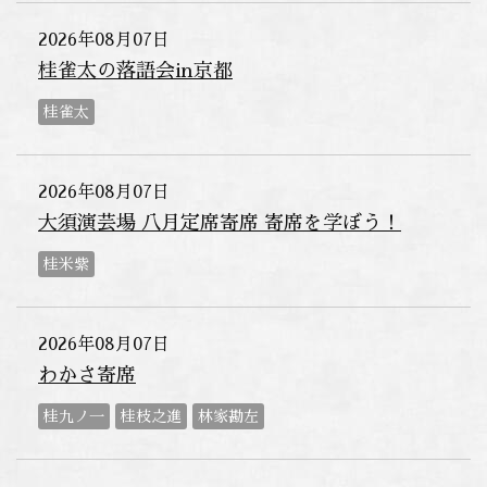
2026年08月07日
桂雀太の落語会in京都
桂雀太
2026年08月07日
大須演芸場 八月定席寄席 寄席を学ぼう！
桂米紫
2026年08月07日
わかさ寄席
桂九ノ一
桂枝之進
林家勘左