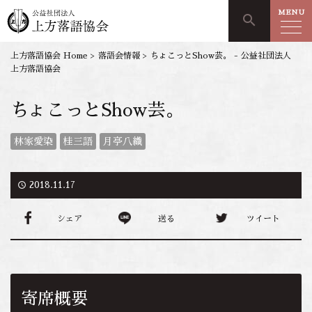
MENU
search
上方落語協会 Home
>
落語会情報
>
ちょこっとShow芸。 - 公益社団法人
上方落語協会
ちょこっとShow芸。
林家愛染
桂三語
月亭八織
access_time
2018.11.17
シェア
送る
ツイート
寄席概要