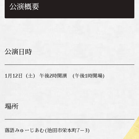
公演概要
公演日時
1月12日（土） 午後2時開演 (午後1時開場)
場所
落語みゅーじあむ(池田市栄本町7－3)