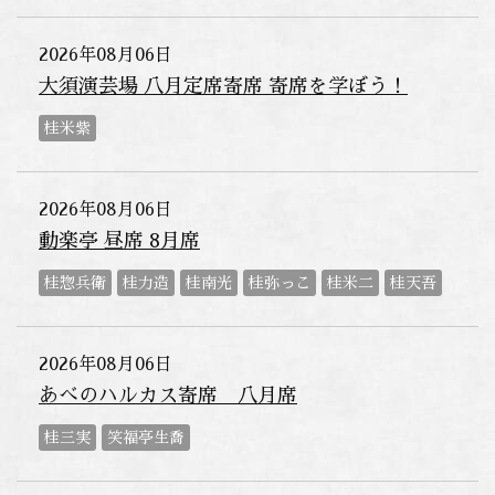
2026年08月06日
大須演芸場 八月定席寄席 寄席を学ぼう！
桂米紫
2026年08月06日
動楽亭 昼席 8月席
桂惣兵衛
桂力造
桂南光
桂弥っこ
桂米二
桂天吾
2026年08月06日
あべのハルカス寄席 八月席
桂三実
笑福亭生喬