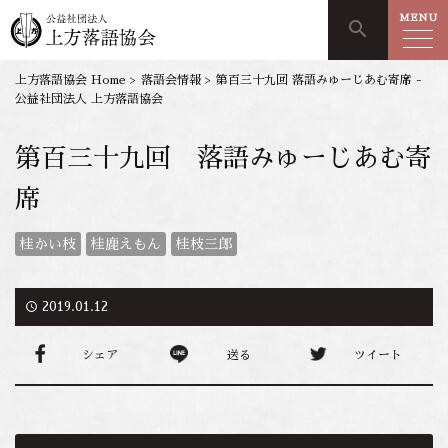
MENU
search
上方落語協会 Home
>
落語会情報
>
第百三十九回 落語みゅーじあむ寄席 -
公益社団法人 上方落語協会
第百三十九回 落語みゅーじあむ寄
席
桂かい枝
桂鹿えもん
桂枝三郎
access_time
2019.01.12
シェア
送る
ツイート