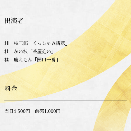
出演者
桂 枝三郎「くっしゃみ講釈」
桂 かい枝「茶屋迎い」
桂 鹿えもん「開口一番」
料金
当日1,500円 前売1,000円