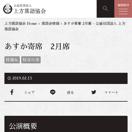
MENU
search
上方落語協会 Home
>
落語会情報
>
あすか寄席 2月席 - 公益社団法人 上方
落語協会
あすか寄席 2月席
桂福丸
桂吉の丞
access_time
2019.02.15
シェア
送る
ツイート
公演概要