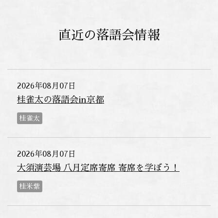
直近の落語会情報
2026年08月07日
桂雀太の落語会in京都
桂雀太
2026年08月07日
大須演芸場 八月定席寄席 寄席を学ぼう！
桂米紫