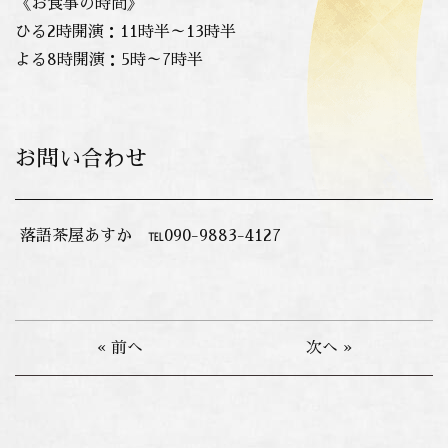
《お食事の時間》
ひる2時開演：11時半～13時半
よる8時開演：5時～7時半
お問い合わせ
落語茶屋あすか ℡090-9883-4127
« 前へ
次へ »