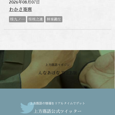
2026年08月07日
わかさ寄席
桂九ノ一
桂枝之進
林家勘左
上方落語マガジン
んなあほな WEB版
上方落語の情報をリアルタイムでゲット
上方落語公式ツイッター