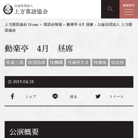
MENU
search
上方落語協会 Home
>
落語会情報
>
動楽亭 4月 昼席 - 公益社団法人 上方落
語協会
動楽亭 4月 昼席
桂雀三郎
桂団治郎
桂鯛蔵
笑福亭たま
桂春雨
桂坊枝
access_time
2019.04.18
シェア
送る
ツイート
公演概要