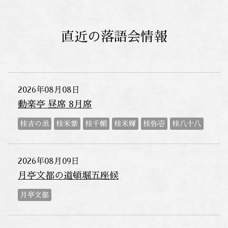
直近の落語会情報
2026年08月08日
動楽亭 昼席 8月席
桂吉の丞
桂米紫
桂千朝
桂米輝
桂弥壱
桂八十八
2026年08月09日
月亭文都の道頓堀五座候
月亭文都