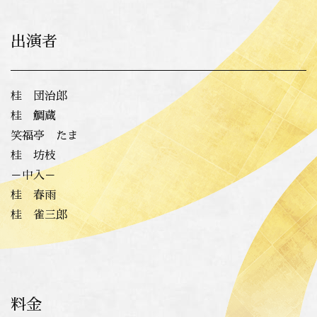
出演者
桂 団治郎
桂 鯛蔵
笑福亭 たま
桂 坊枝
－中入－
桂 春雨
桂 雀三郎
料金