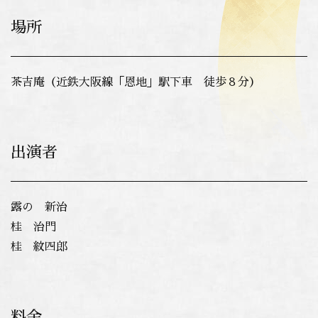
場所
茶吉庵（近鉄大阪線「恩地」駅下車 徒歩８分）
出演者
露の 新治
桂 治門
桂 紋四郎
料金