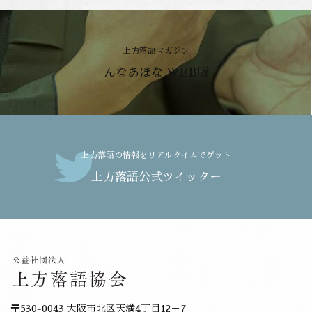
上方落語マガジン
んなあほな WEB版
上方落語の情報をリアルタイムでゲット
上方落語公式ツイッター
〒530-0043 大阪市北区天満4丁目12－7