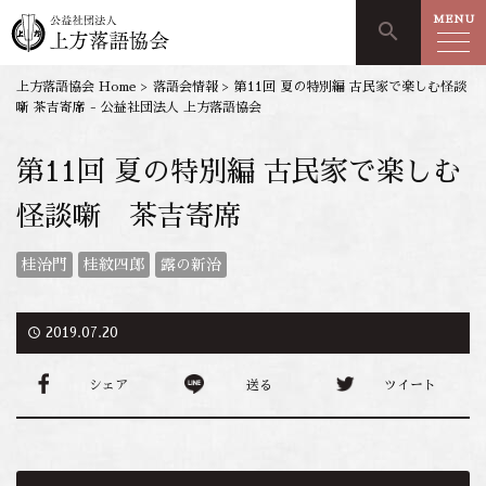
MENU
search
上方落語協会 Home
>
落語会情報
>
第11回 夏の特別編 古民家で楽しむ怪談
噺 茶吉寄席 - 公益社団法人 上方落語協会
第11回 夏の特別編 古民家で楽しむ
怪談噺 茶吉寄席
桂治門
桂紋四郎
露の新治
access_time
2019.07.20
シェア
送る
ツイート