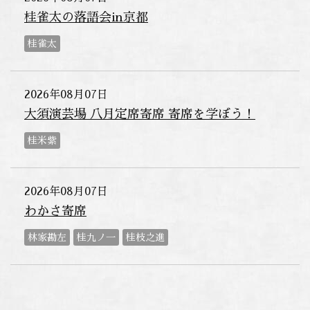
桂雀太の落語会in京都
桂雀太
2026年08月07日
大須演芸場 八月定席寄席 寄席を学ぼう！
桂米紫
2026年08月07日
わかさ寄席
林家勘左
桂九ノ一
桂枝之進