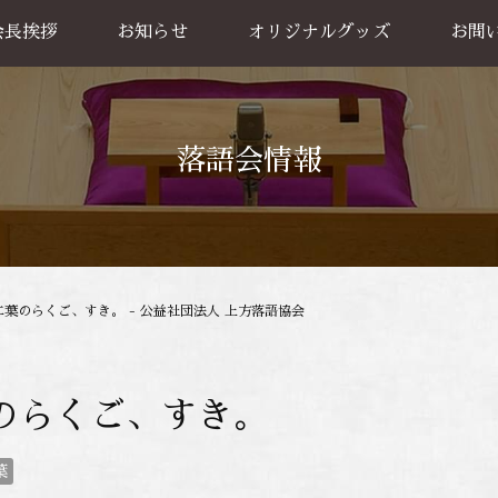
会長挨拶
お知らせ
オリジナルグッズ
お問
グッズ販売
出張公
お買い物方法
落語会情報
二葉のらくご、すき。 - 公益社団法人 上方落語協会
のらくご、すき。
葉