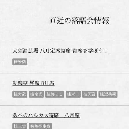
直近の落語会情報
大須演芸場 八月定席寄席 寄席を学ぼう！
桂米紫
動楽亭 昼席 8月席
桂力造
桂南光
桂弥っこ
桂米二
桂天吾
桂惣兵衛
あべのハルカス寄席 八月席
桂三実
笑福亭生喬