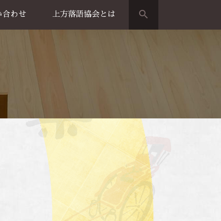
search
い合わせ
上方落語協会とは
演のご案内
上方落語家名鑑
上方落語協会の歴史
団体概要