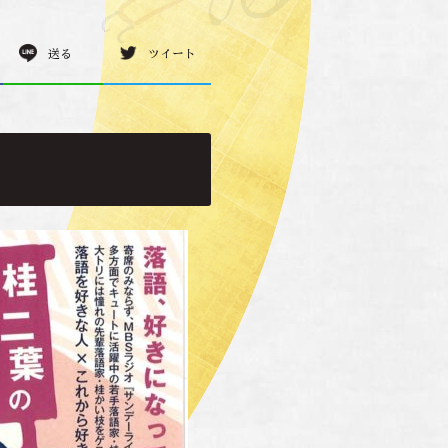
送る
ツイート