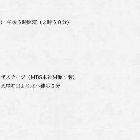
） 午後３時開演（２時３０分）
ザステージ（MBS本社M館１階）
」茶屋町口より北へ徒歩５分