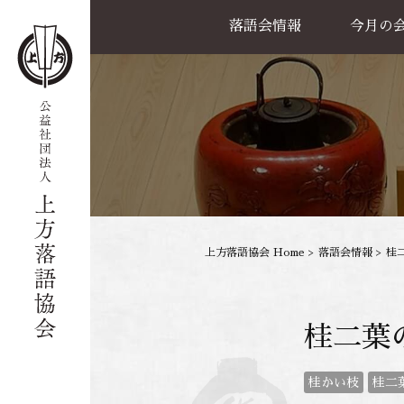
落語会情報
今月の
公演一覧
天満天神繁昌亭
喜楽館
島之内寄席
協力事業
上方落語協会 Home
>
落語会情報
>
桂
桂二葉
桂かい枝
桂二