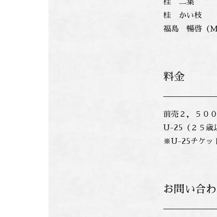
桂 二葉
桂 かい枝
福島 暢啓（M
料金
前売２，５０
U-25（２５
※U-25チケ
お問い合わ