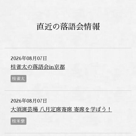
直近の落語会情報
2026年08月07日
桂雀太の落語会in京都
桂雀太
2026年08月07日
大須演芸場 八月定席寄席 寄席を学ぼう！
桂米紫