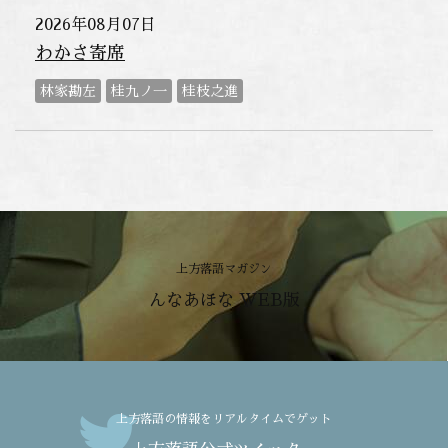
2026年08月07日
わかさ寄席
林家勘左
桂九ノ一
桂枝之進
上方落語マガジン
んなあほな WEB版
上方落語の情報をリアルタイムでゲット