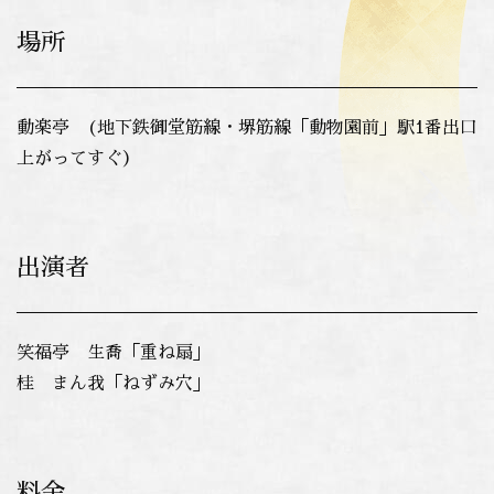
場所
動楽亭 (地下鉄御堂筋線・堺筋線「動物園前」駅1番出口
上がってすぐ）
出演者
笑福亭 生喬「重ね扇」
桂 まん我「ねずみ穴」
料金