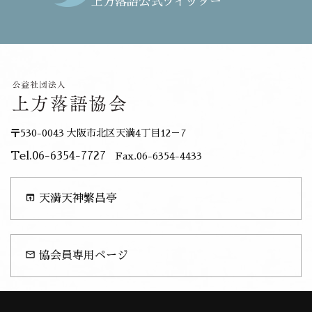
上方落語公式ツイッター
〒530-0043 大阪市北区天満4丁目12－7
Tel.06-6354-7727
Fax.06-6354-4433
open_in_browser
天満天神繁昌亭
mail_outline
協会員専用ページ