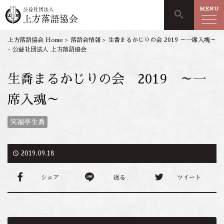
MENU
search
上方落語協会 Home
>
落語会情報
>
生喬まるかじりの会 2019 ～一席入魂～
- 公益社団法人 上方落語協会
生喬まるかじりの会 2019 ～一
席入魂～
笑福亭生喬
access_time
2019.09.18
シェア
送る
ツイート