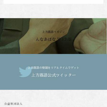
上方落語マガジン
んなあほな WEB版
上方落語の情報をリアルタイムでゲット
上方落語公式ツイッター