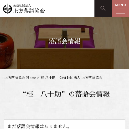
MENU
search
落語会情報
上方落語協会 Home
>
桂 八十助 - 公益社団法人 上方落語協会
“桂 八十助”の落語会情報
まだ落語会情報はありません。