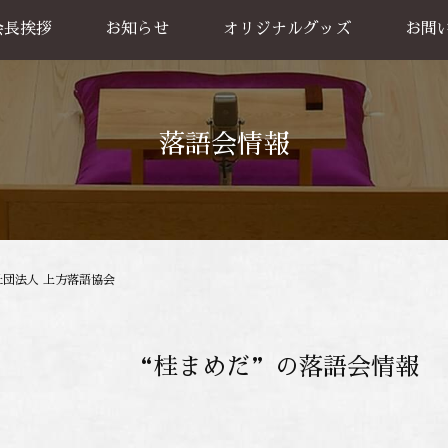
会長挨拶
お知らせ
オリジナルグッズ
お問
グッズ販売
出張公
お買い物方法
落語会情報
社団法人 上方落語協会
“桂まめだ”の落語会情報