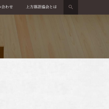
search
い合わせ
上方落語協会とは
演のご案内
上方落語家名鑑
上方落語協会の歴史
団体概要