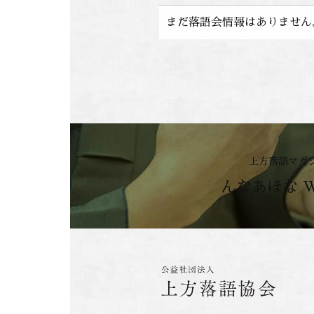
まだ落語会情報はありません
上方落語マガ
んなあほな 