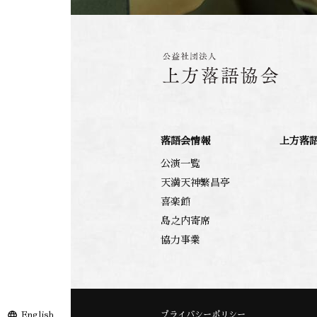
落語会情報
上方落
公演一覧
天満天神繁昌亭
喜楽館
島之内寄席
協力事業
English
プライバシーポリシー