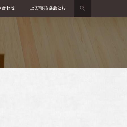
search
い合わせ
上方落語協会とは
演のご案内
上方落語家名鑑
上方落語協会の歴史
団体概要