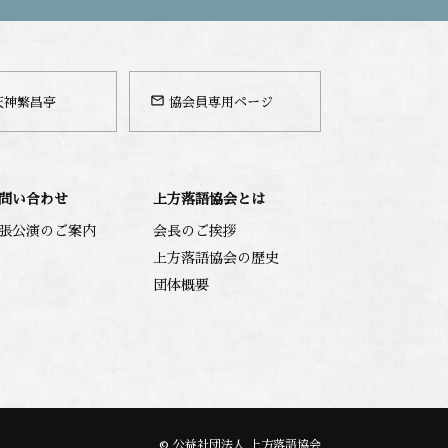
mail_outline
天神繁昌亭
協会員専用ページ
問い合わせ
上方落語協会とは
張公演のご案内
会長のご挨拶
上方落語協会の歴史
団体概要
© 公益社団法人 上方落語協会