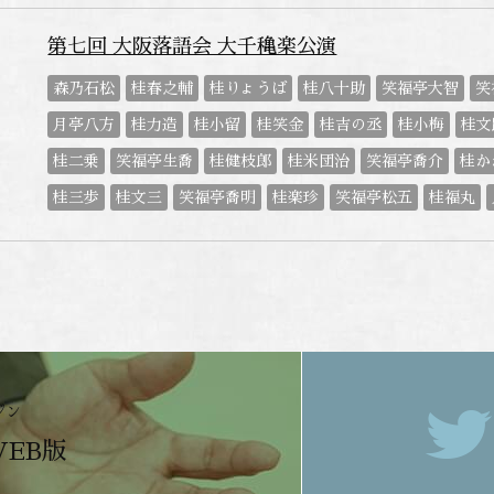
第七回 大阪落語会 大千穐楽公演
森乃石松
桂春之輔
桂りょうば
桂八十助
笑福亭大智
笑
月亭八方
桂力造
桂小留
桂笑金
桂吉の丞
桂小梅
桂文
桂二乗
笑福亭生喬
桂健枝郎
桂米団治
笑福亭喬介
桂か
桂三歩
桂文三
笑福亭喬明
桂楽珍
笑福亭松五
桂福丸
ジン
WEB版