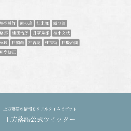
福亭呂竹
露の瑞
桂米舞
露の眞
路郎
桂団治郎
月亭秀都
桂小文枝
かお
桂鯛蔵
桂吉坊
桂福留
桂慶治朗
月亭柳正
上方落語の情報をリアルタイムでゲット
上方落語公式ツイッター