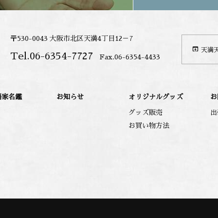
〒530-0043 大阪市北区天満4丁目12－7
open_in_browser
天満
Tel.06-6354-7727
Fax.06-6354-4433
語家名鑑
お知らせ
オリジナルグッズ
お
グッズ販売
出
お買い物方法