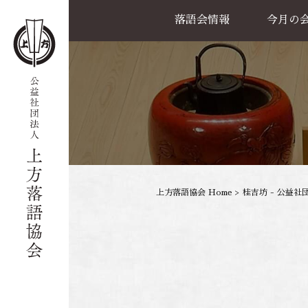
落語会情報
今月の
公演一覧
天満天神繁昌亭
喜楽館
島之内寄席
協力事業
上方落語協会 Home
>
桂吉坊 - 公益社