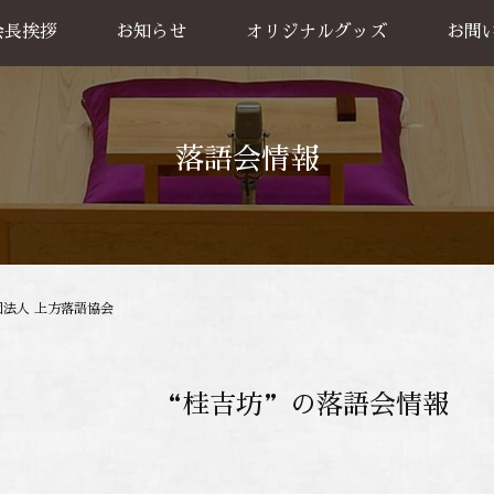
会長挨拶
お知らせ
オリジナルグッズ
お問
グッズ販売
出張公
お買い物方法
落語会情報
団法人 上方落語協会
“桂吉坊”の落語会情報