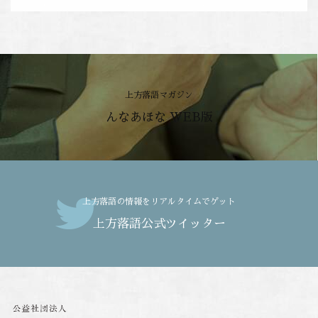
上方落語マガジン
んなあほな WEB版
上方落語の情報をリアルタイムでゲット
上方落語公式ツイッター