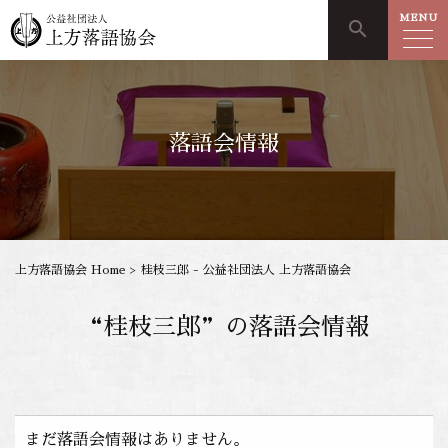
MENU
search
落語会情報
上方落語協会 Home
>
桂枝三郎 - 公益社団法人 上方落語協会
“桂枝三郎”の落語会情報
まだ落語会情報はありません。