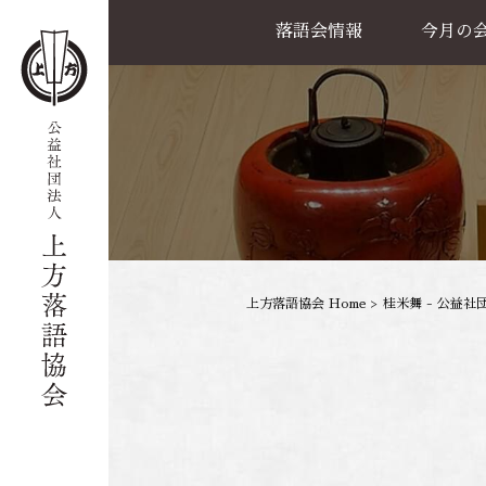
落語会情報
今月の
公演一覧
天満天神繁昌亭
喜楽館
島之内寄席
協力事業
上方落語協会 Home
>
桂米舞 - 公益社