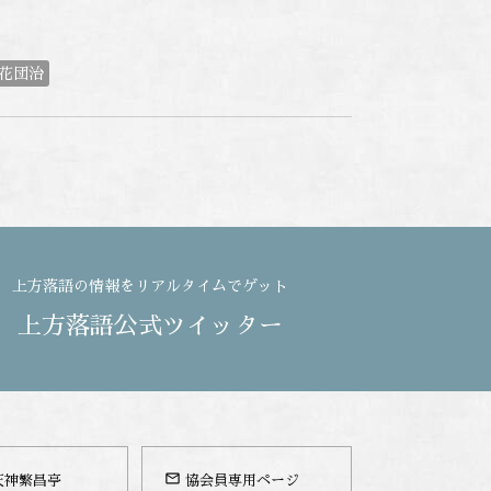
花団治
上方落語の情報をリアルタイムでゲット
上方落語公式ツイッター
mail_outline
天神繁昌亭
協会員専用ページ