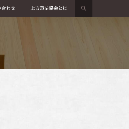
search
い合わせ
上方落語協会とは
演のご案内
上方落語家名鑑
上方落語協会の歴史
団体概要