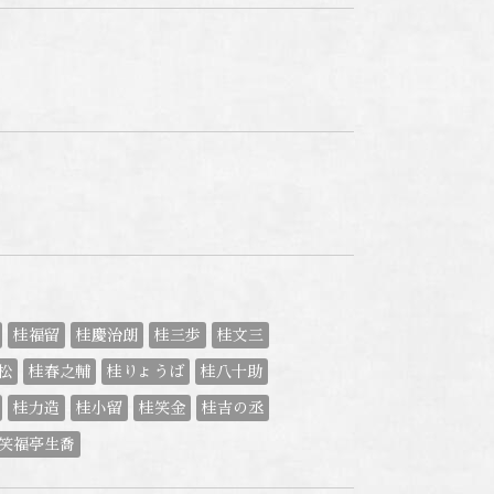
桂福留
桂慶治朗
桂三歩
桂文三
松
桂春之輔
桂りょうば
桂八十助
桂力造
桂小留
桂笑金
桂吉の丞
笑福亭生喬