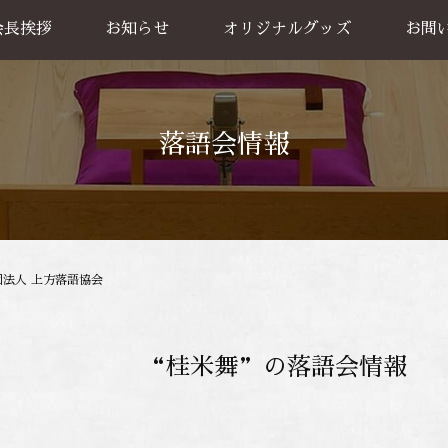
会長挨拶
お知らせ
オリジナルグッズ
お問
グッズ販売
出張公
お買い物方法
落語会情報
団法人 上方落語協会
“桂米舞”の落語会情報