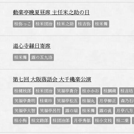
動楽亭晩夏昼席 主任米之助の日
桂弥っこ
桂米団治
桂米之助
桂吉弥
桂米舞
道心寺縁日寄席
桂米舞
露の五九洛
第七回 大阪落語会 大千穐楽公演
桂健枝郎
桂米団治
笑福亭喬介
桂かかお
桂鯛蔵
桂吉坊
笑福亭喬明
桂楽珍
笑福亭松五
桂福丸
月亭柳正
森乃石
笑福亭大智
笑福亭呂竹
露の瑞
桂米舞
露の眞
月亭八方
桂小梅
桂文路郎
桂団治郎
月亭秀都
桂小文枝
桂二乗