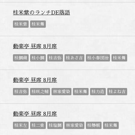
桂米紫のランチDE落語
桂米紫
桂米舞
動楽亭 昼席 8月席
桂鯛蔵
桂小鯛
桂吉弥
桂あさ吉
桂小春団治
桂米舞
動楽亭 昼席 8月席
桂吉弥
桂咲之輔
林家愛染
桂米舞
桂力造
桂よね吉
動楽亭 昼席 8月席
桂米左
桂二乗
桂塩鯛
林家愛染
桂勢朝
桂米舞