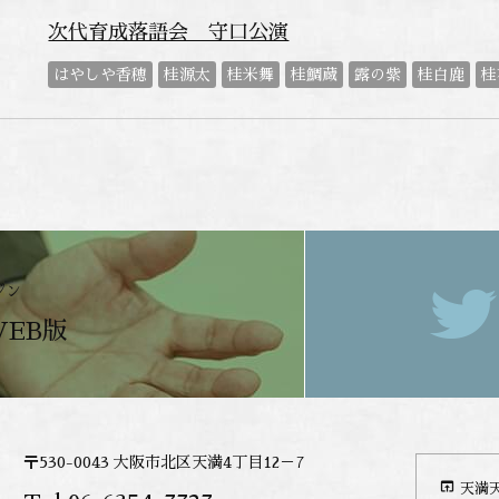
次代育成落語会 守口公演
はやしや香穂
桂源太
桂米舞
桂鯛蔵
露の紫
桂白鹿
桂
ジン
WEB版
〒530-0043 大阪市北区天満4丁目12－7
open_in_browser
天満